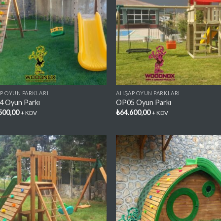
Favorilere
Favori
Ekle
Ekl
P OYUN PARKLARI
AHŞAP OYUN PARKLARI
 Oyun Parkı
OP05 Oyun Parkı
500,00
₺
64.600,00
+ KDV
+ KDV
Favorilere
Favori
Ekle
Ekl