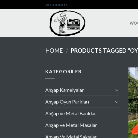
Skip
WOODNOX
to
content
WO
HOME
/
PRODUCTS TAGGED “OY
KATEGORILER
Ahşap Kamelyalar
Ahşap Oyun Parkları
Ahşap ve Metal Banklar
Ahşap ve Metal Masalar
Ahşap Ve Metal Saksılar