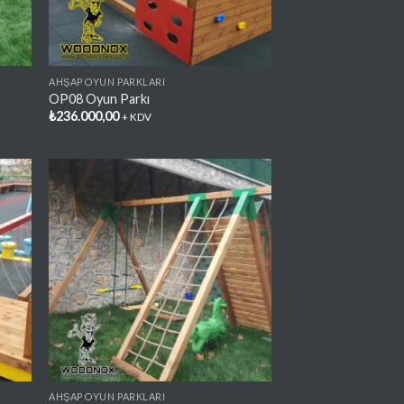
AHŞAP OYUN PARKLARI
OP08 Oyun Parkı
₺
236.000,00
+ KDV
lere
Favorilere
e
Ekle
AHŞAP OYUN PARKLARI