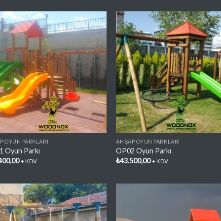
Favorilere
Favori
Ekle
Ekl
P OYUN PARKLARI
AHŞAP OYUN PARKLARI
 Oyun Parkı
OP02 Oyun Parkı
400,00
₺
43.500,00
+ KDV
+ KDV