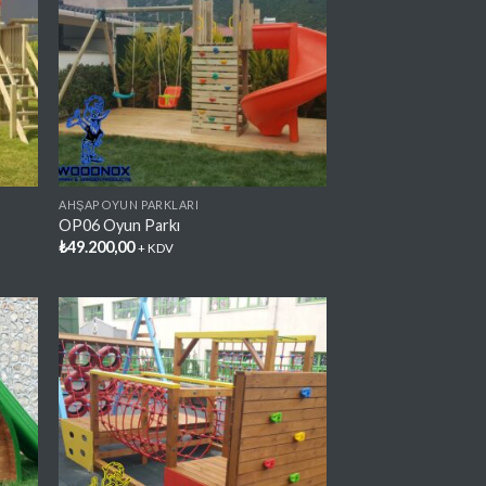
lere
Favorilere
e
Ekle
AHŞAP OYUN PARKLARI
OP06 Oyun Parkı
₺
49.200,00
+ KDV
lere
Favorilere
e
Ekle