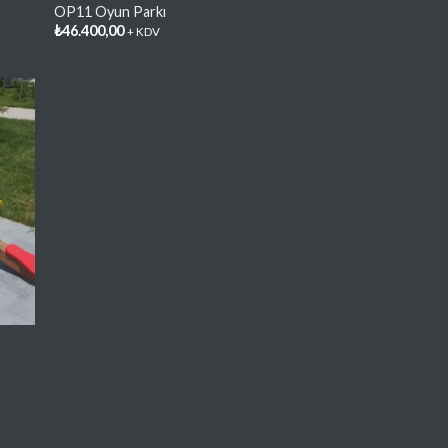
OP11 Oyun Parkı
₺
46.400,00
+ KDV
lere
e