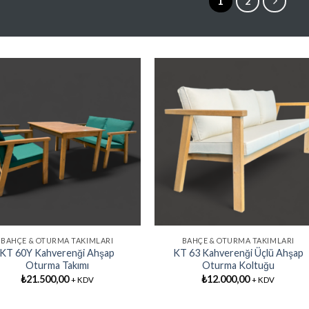
1
2
Favorilere
Favoriler
Ekle
Ekle
BAHÇE & OTURMA TAKIMLARI
BAHÇE & OTURMA TAKIMLARI
KT 60Y Kahverenği Ahşap
KT 63 Kahverenği Üçlü Ahşap
Oturma Takımı
Oturma Koltuğu
₺
21.500,00
₺
12.000,00
+ KDV
+ KDV