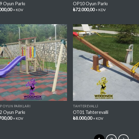
 Oyun Parkı
OP10 Oyun Parkı
000,00
₺
72.000,00
+ KDV
+ KDV
Favorilere
Favori
Ekle
Ekl
P OYUN PARKLARI
TAHTEREVALLI
 Oyun Parkı
OT01 Tahterevalli
700,00
₺
8.000,00
+ KDV
+ KDV