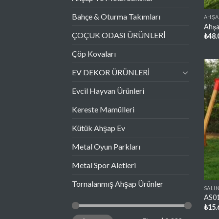
Bahçe & Oturma Takımları
AHŞA
Ahşa
ÇOÇUK ODASI ÜRÜNLERİ
₺
48.
Çöp Kovaları
EV DEKOR ÜRÜNLERİ
Evcil Hayvan Ürünleri
Kereste Mamülleri
Kütük Ahşap Ev
Metal Oyun Parkları
Metal Spor Aletleri
Tornalanmış Ahşap Ürünler
SALI
AS01
₺
15.
En
En