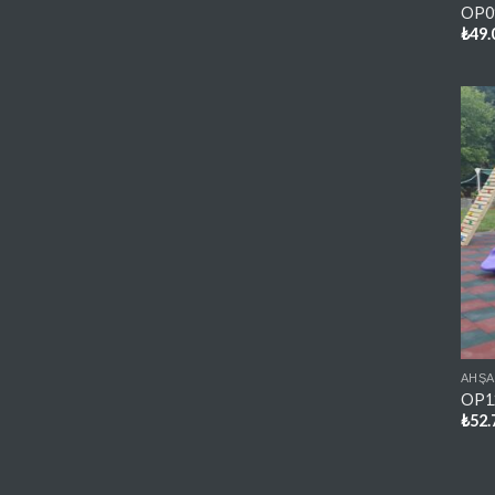
OP09
₺
49.
AHŞA
OP12
₺
52.