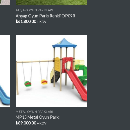
AHŞAP OYUN PARKLARI
R
Ahşap Oyun Parkı Renkli OP09R
₺
61.800,00
+ KDV
lere
Favorilere
e
Ekle
METAL OYUN PARKLARI
MP15 Metal Oyun Parkı
₺
89.000,00
+ KDV