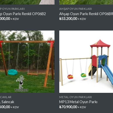
P OYUN PARKLARI
AHŞAP OYUN PARKLARI
p Oyun Parkı Renkli OP06B2
Ahşap Oyun Parkı Renkli OP06B
000,00
₺
53.200,00
+ KDV
+ KDV
Favorilere
Favori
Ekle
Ekl
NCAKLAR
METAL OYUN PARKLARI
 Salıncak
MP13 Metal Oyun Parkı
600,00
₺
70.900,00
+ KDV
+ KDV