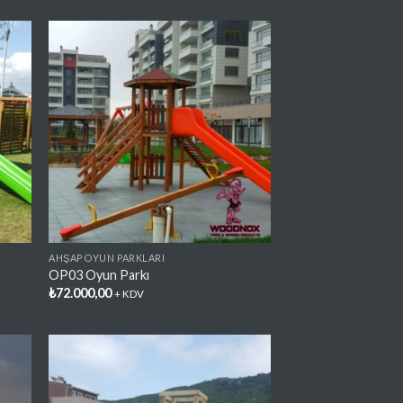
lere
Favorilere
e
Ekle
AHŞAP OYUN PARKLARI
OP03 Oyun Parkı
₺
72.000,00
+ KDV