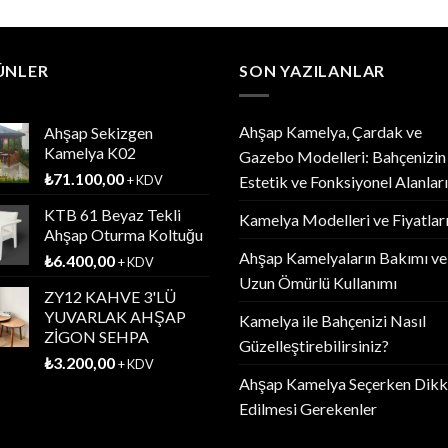
ÜNLER
SON YAZILANLAR
Ahşap Kamelya, Çardak ve
Ahşap Sekizgen
Kamelya K02
Gazebo Modelleri: Bahçenizin
₺
71.100,00
+ KDV
Estetik ve Fonksiyonel Alanları
KTB 61 Beyaz Tekli
Kamelya Modelleri ve Fiyatlar
Ahşap Oturma Koltuğu
Ahşap Kamelyaların Bakımı ve
₺
6.400,00
+ KDV
Uzun Ömürlü Kullanımı
ZY12 KAHVE 3'LÜ
YUVARLAK AHŞAP
Kamelya ile Bahçenizi Nasıl
ZİGON SEHPA
Güzelleştirebilirsiniz?
₺
3.200,00
+ KDV
Ahşap Kamelya Seçerken Dikk
Edilmesi Gerekenler