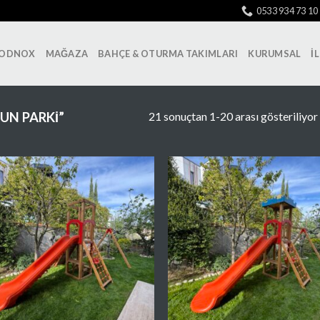
0533 934 73 10
ODNOX
MAĞAZA
BAHÇE & OTURMA TAKIMLARI
KURUMSAL
İ
21 sonuçtan 1-20 arası gösteriliyor
UN PARKI”
Favorilere
Favori
Ekle
Ekl