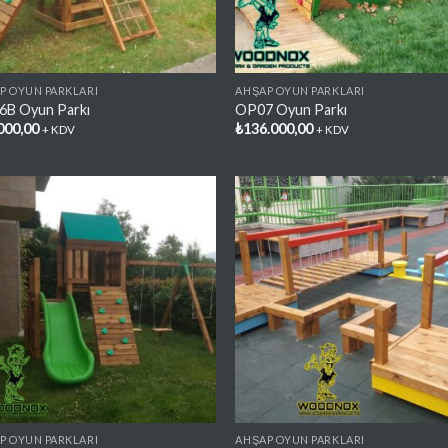
P OYUN PARKLARI
AHŞAP OYUN PARKLARI
B Oyun Parkı
OP07 Oyun Parkı
000,00
₺
136.000,00
+ KDV
+ KDV
Favorilere
Favori
Ekle
Ekl
P OYUN PARKLARI
AHŞAP OYUN PARKLARI