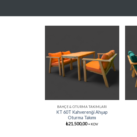
Favorilere
Favorilere
Ekle
Ekle
RMA TAKIMLARI
BAHÇE & OTURMA TAKIMLARI
nği Ahşap Oturma
KT 60T Kahverenği Ahşap
kımı
Oturma Takımı
0,00
₺
21.500,00
+ KDV
+ KDV