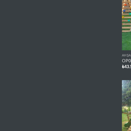
AHŞA
OP04
₺
43.