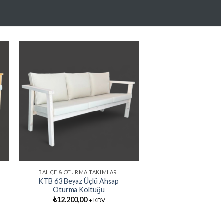
e
Favorilere
Ekle
BAHÇE & OTURMA TAKIMLARI
KTB 63 Beyaz Üçlü Ahşap
Oturma Koltuğu
₺
12.200,00
+ KDV