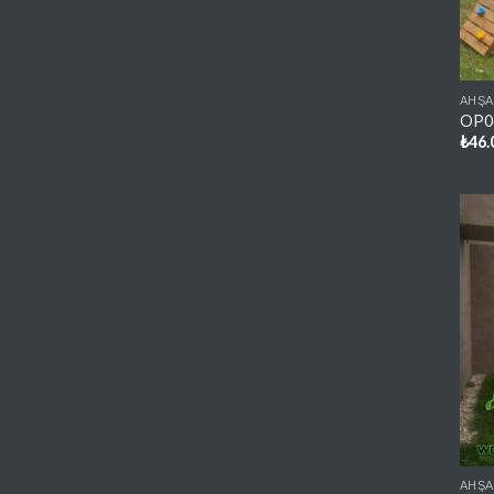
AHŞA
OP06
₺
46.
AHŞA