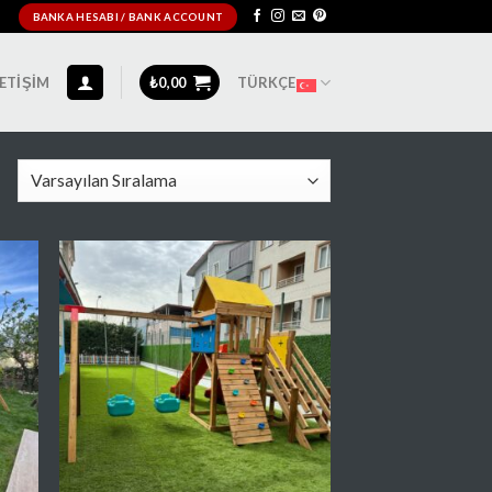
BANKA HESABI / BANK ACCOUNT
LETIŞIM
₺
0,00
TÜRKÇE
lere
Favorilere
e
Ekle