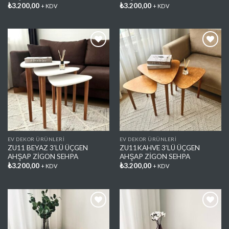
₺
3.200,00
₺
3.200,00
+ KDV
+ KDV
Favorilere
Favorilere
Ekle
Ekle
EV DEKOR ÜRÜNLERİ
EV DEKOR ÜRÜNLERİ
ZU11 BEYAZ 3’LÜ ÜÇGEN
ZU11KAHVE 3’LÜ ÜÇGEN
AHŞAP ZİGON SEHPA
AHŞAP ZİGON SEHPA
₺
3.200,00
₺
3.200,00
+ KDV
+ KDV