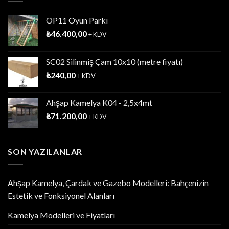
OP11 Oyun Parkı
₺
46.400,00
+ KDV
SC02 Silinmiş Çam 10x10 (metre fiyatı)
₺
240,00
+ KDV
Ahşap Kamelya K04 - 2,5x4mt
₺
71.200,00
+ KDV
SON YAZILANLAR
Ahşap Kamelya, Çardak ve Gazebo Modelleri: Bahçenizin
Estetik ve Fonksiyonel Alanları
Kamelya Modelleri ve Fiyatları