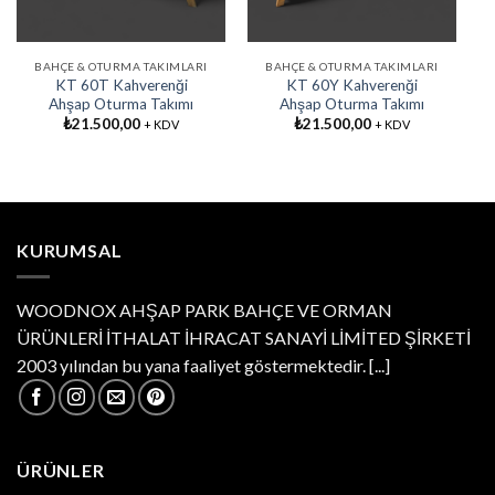
BAHÇE & OTURMA TAKIMLARI
BAHÇE & OTURMA TAKIMLARI
KT 60T Kahverenği
KT 60Y Kahverenği
Ahşap Oturma Takımı
Ahşap Oturma Takımı
₺
21.500,00
₺
21.500,00
+ KDV
+ KDV
KURUMSAL
WOODNOX AHŞAP PARK BAHÇE VE ORMAN
ÜRÜNLERİ İTHALAT İHRACAT SANAYİ LİMİTED ŞİRKETİ
2003 yılından bu yana faaliyet göstermektedir.
[...]
ÜRÜNLER