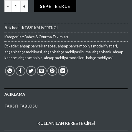
KT 63 Kahverenği Üçlü Ahşap Oturma Koltuğu adet
SEPETE EKLE
Stok kodu:
KT63B KAHVERENGİ
Kategoriler:
Bahçe & Oturma Takımları
Etiketler:
ahşap bahçe kanepesi
,
ahşap bahçe mobilya model fi̇yatlari
,
ahşap bahçe mobilyasi
,
ahşap bahçe mobilyasi bursa
,
ahşap bank
,
ahşap
kanepe
,
ahşap mobilya
,
ahşap mobilya modelleri̇
,
bahçe mobilyasi
AÇIKLAMA
TAKSIT TABLOSU
KULLANILAN
KERESTE
CİNSİ