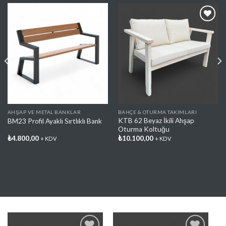
Favorilere
Favorilere
Ekle
Ekle
AHŞAP VE METAL BANKLAR
BAHÇE & OTURMA TAKIMLARI
KTB 62 Beyaz İkili Ahşap
BM23 Profil Ayaklı Sırtlıklı Bank
Oturma Koltuğu
₺
4.800,00
₺
10.100,00
+ KDV
+ KDV