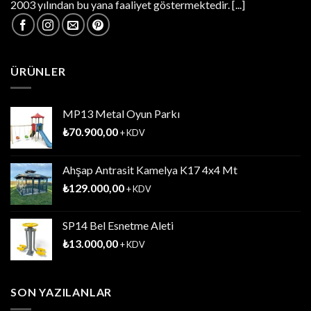
2003 yılından bu yana faaliyet göstermektedir.
[...]
ÜRÜNLER
MP13 Metal Oyun Parkı
₺
70.900,00
+ KDV
Ahşap Antrasit Kamelya K17 4x4 Mt
₺
129.000,00
+ KDV
SP14 Bel Esnetme Aleti
₺
13.000,00
+ KDV
SON YAZILANLAR