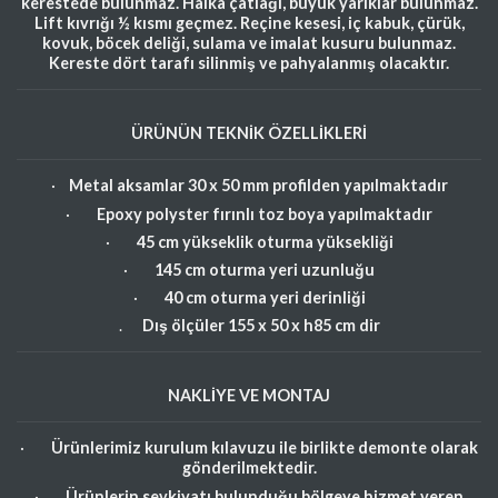
kerestede bulunmaz. Halka çatlağı, büyük yarıklar bulunmaz.
Lift kıvrığı ½ kısmı geçmez. Reçine kesesi, iç kabuk, çürük,
kovuk, böcek deliği, sulama ve imalat kusuru bulunmaz.
Kereste dört tarafı silinmiş ve pahyalanmış olacaktır.
ÜRÜNÜN TEKNİK ÖZELLİKLERİ
·
Metal aksamlar 30 x 50 mm profilden yapılmaktadır
·
Epoxy polyster fırınlı toz boya yapılmaktadır
·
45 cm yükseklik oturma yüksekliği
·
145 cm oturma yeri uzunluğu
·
40 cm oturma yeri derinliği
.
Dış ölçüler 155 x 50 x h85 cm dir
NAKLİYE VE MONTAJ
·
Ürünlerimiz kurulum kılavuzu ile birlikte demonte olarak
gönderilmektedir.
·
Ürünlerin sevkiyatı bulunduğu bölgeye hizmet veren