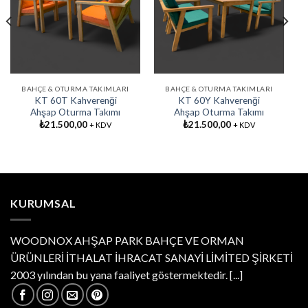
Favorilere
Favorilere
Ekle
Ekle
BAHÇE & OTURMA TAKIMLARI
BAHÇE & OTURMA TAKIMLARI
KT 60T Kahverenği
KT 60Y Kahverenği
Ahşap Oturma Takımı
Ahşap Oturma Takımı
₺
21.500,00
₺
21.500,00
+ KDV
+ KDV
KURUMSAL
WOODNOX AHŞAP PARK BAHÇE VE ORMAN
ÜRÜNLERİ İTHALAT İHRACAT SANAYİ LİMİTED ŞİRKETİ
2003 yılından bu yana faaliyet göstermektedir.
[...]