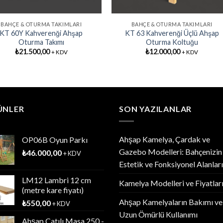
BAHÇE & OTURMA TAKIMLARI
BAHÇE & OTURMA TAKIMLARI
KT 60Y Kahverenği Ahşap
KT 63 Kahverenği Üçlü Ahşap
Oturma Takımı
Oturma Koltuğu
₺
21.500,00
₺
12.000,00
+ KDV
+ KDV
ÜNLER
SON YAZILANLAR
Ahşap Kamelya, Çardak ve
OP06B Oyun Parkı
Gazebo Modelleri: Bahçenizin
₺
46.000,00
+ KDV
Estetik ve Fonksiyonel Alanları
LM12 Lambri 12 cm
Kamelya Modelleri ve Fiyatlar
(metre kare fiyatı)
Ahşap Kamelyaların Bakımı ve
₺
550,00
+ KDV
Uzun Ömürlü Kullanımı
Ahşap Çatılı Masa 250 -