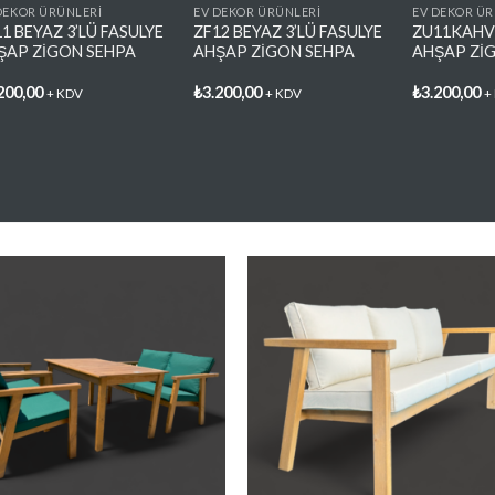
DEKOR ÜRÜNLERİ
EV DEKOR ÜRÜNLERİ
EV DEKOR ÜR
1 BEYAZ 3’LÜ FASULYE
ZF12 BEYAZ 3’LÜ FASULYE
ZU11KAHVE
ŞAP ZİGON SEHPA
AHŞAP ZİGON SEHPA
AHŞAP Zİ
200,00
₺
3.200,00
₺
3.200,00
+ KDV
+ KDV
+
Favorilere
Favoriler
Ekle
Ekle