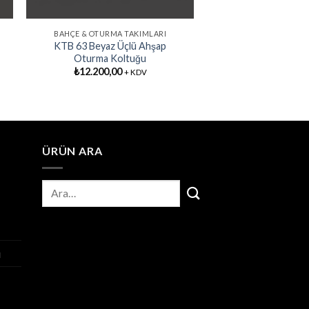
BAHÇE & OTURMA TAKIMLARI
KTB 63 Beyaz Üçlü Ahşap
Oturma Koltuğu
₺
12.200,00
+ KDV
ÜRÜN ARA
ı