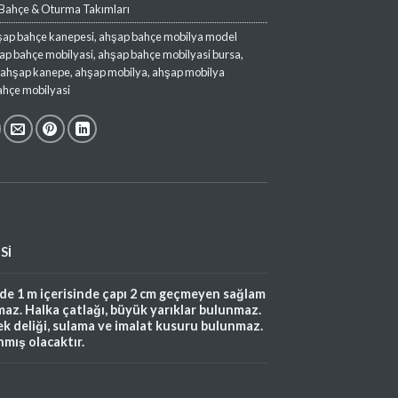
Bahçe & Oturma Takımları
şap bahçe kanepesi
,
ahşap bahçe mobilya model
ap bahçe mobilyasi
,
ahşap bahçe mobilyasi bursa
,
,
ahşap kanepe
,
ahşap mobilya
,
ahşap mobilya
ahçe mobilyasi
Sİ
rde 1 m içerisinde çapı 2 cm geçmeyen sağlam
az. Halka çatlağı, büyük yarıklar bulunmaz.
cek deliği, sulama ve imalat kusuru bulunmaz.
nmış olacaktır.