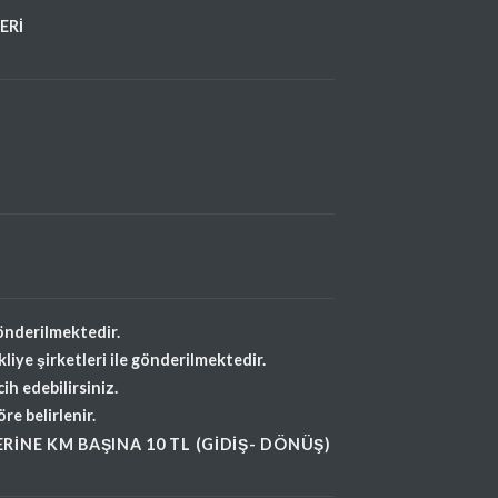
ERİ
önderilmektedir.
iye şirketleri ile gönderilmektedir.
ih edebilirsiniz.
e belirlenir.
RINE KM BAŞINA 10 TL (GIDIŞ- DÖNÜŞ)