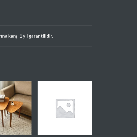
a karşı 1 yıl garantilidir.
Favorilere
Favorilere
Ekle
Ekle