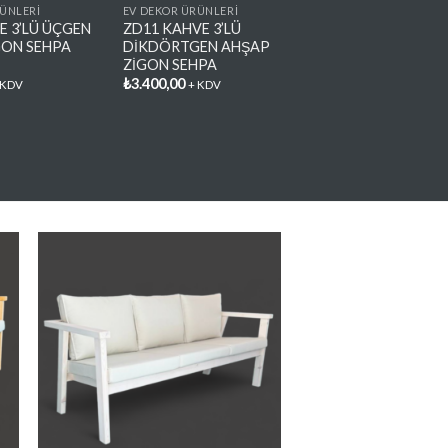
ÜNLERİ
EV DEKOR ÜRÜNLERİ
 3’LÜ ÜÇGEN
ZD11 KAHVE 3’LÜ
GON SEHPA
DİKDÖRTGEN AHŞAP
ZİGON SEHPA
₺
3.400,00
 KDV
+ KDV
e
Favorilere
Ekle