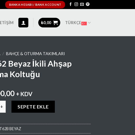
BANKA HESABI / BANK ACCOUNT
LETIŞIM
₺
0,00
TÜRKÇE
A
/
BAHÇE & OTURMA TAKIMLARI
2 Beyaz İkili Ahşap
ma Koltuğu
00,00
+ KDV
yaz İkili Ahşap Oturma Koltuğu adet
SEPETE EKLE
T62B BEYAZ