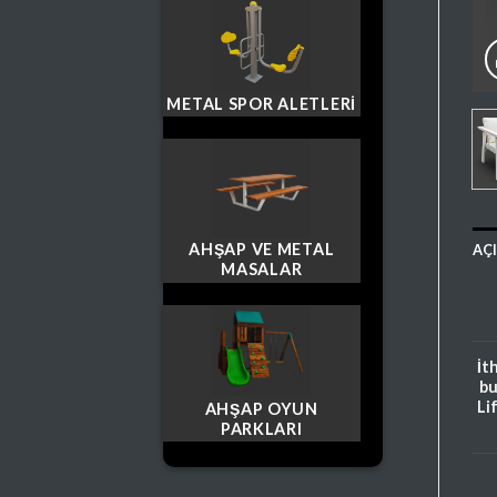
METAL SPOR ALETLERI
AHŞAP VE METAL
AÇ
MASALAR
İt
bu
Li
AHŞAP OYUN
PARKLARI