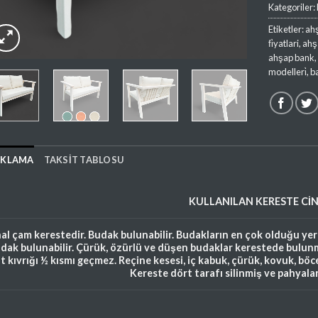
Kategoriler:
Etiketler:
ah
fi̇yatlari
,
ahş
ahşap bank
modelleri̇
,
b
IKLAMA
TAKSIT TABLOSU
KULLANILAN
KERESTE
CİN
hal çam kerestedir. Budak bulunabilir. Budakların en çok olduğu ye
dak bulunabilir. Çürük, özürlü ve düşen budaklar kerestede bulunm
ft kıvrığı ½ kısmı geçmez. Reçine kesesi, iç kabuk, çürük, kovuk, bö
Kereste dört tarafı silinmiş ve pahyala