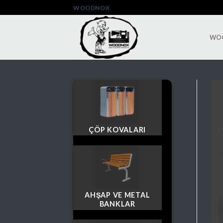
Skip
WOODNOX
to
content
WO
ÇÖP KOVALARI
AHŞAP VE METAL
BANKLAR