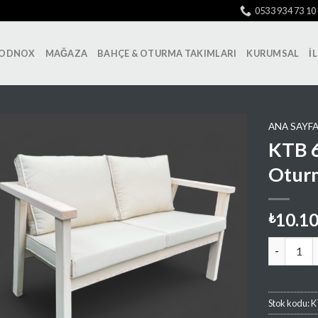
0533 934 73 10
ODNOX
MAĞAZA
BAHÇE & OTURMA TAKIMLARI
KURUMSAL
İ
ANA SAYF
KTB 6
Otur
Favorilere
Ekle
10.1
₺
KTB 62 Be
Stok kodu:
K