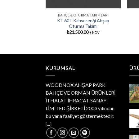
RMA TAKIMLARI
BAHÇE & OTURMA TAKIMLARI
nği Ahşap Oturma
KT 60T Kahverenği Ahşap
kımı
Oturma Takımı
0,00
₺
21.500,00
+ KDV
+ KDV
KURUMSAL
ÜR
WOODNOX AHŞAP PARK
BAHÇE VE ORMAN ÜRÜNLERİ
İTHALAT İHRACAT SANAYİ
LİMİTED ŞİRKETİ 2003 yılından
bu yana faaliyet göstermektedir.
[...]