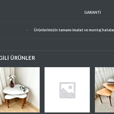
GARANTİ
·
Ürünlerimizin tamamı imalat ve montaj hataların
LGILI ÜRÜNLER
Favorilere
Favorilere
Ekle
Ekle