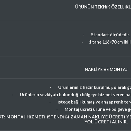
ÜRÜNÜN TEKNİK ÖZELLİKL
·
Standart ölçüdedir.
·
1 tane 116×70 cm ikili
NAKLİYE VE MONTAJ
·
Ürünlerimiz hazır kurulmuş olarak g
·
Ürünlerin sevkiyatı bulunduğu bölgeye hizmet veren nakl
·
İsteğe bağlı kumaş ve ahşap renk terc
·
Montaj ücreti ürüne ve bölgeye gör
T: MONTAJ HIZMETI ISTENDIĞI ZAMAN NAKLIYE ÜCRETI YE
YOL ÜCRETI ALINIR.