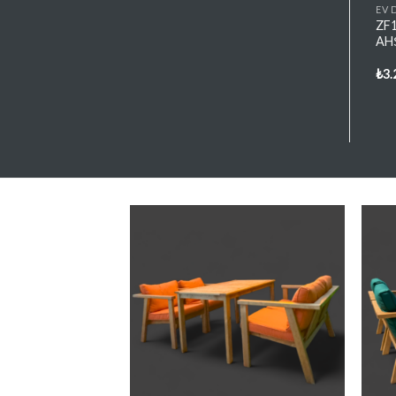
AHŞAP VE METAL BANKLAR
AHŞAP VE METAL BANKLAR
EV 
BM15 Boru Ayaklı Sırtlıklı
BM23 Profil Ayaklı Sırtlıklı
ZF1
Bank
Bank
AH
₺
5.100,00
₺
4.800,00
₺
3.
+ KDV
+ KDV
Favorilere
Favorilere
Ekle
Ekle