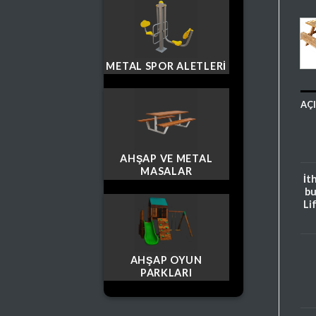
METAL SPOR ALETLERI
AÇ
AHŞAP VE METAL
MASALAR
İt
bu
Li
AHŞAP OYUN
PARKLARI