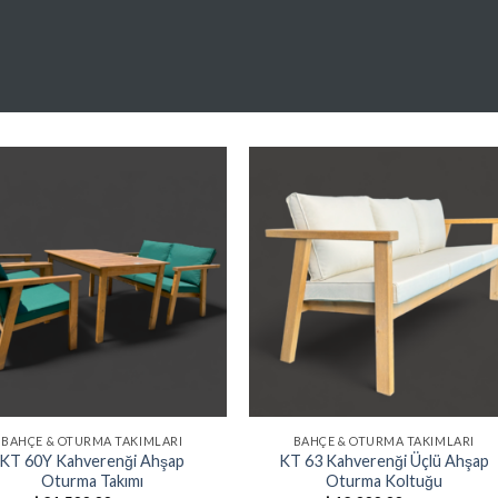
₺
Favorilere
Favoriler
Ekle
Ekle
BAHÇE & OTURMA TAKIMLARI
BAHÇE & OTURMA TAKIMLARI
KT 60Y Kahverenği Ahşap
KT 63 Kahverenği Üçlü Ahşap
Oturma Takımı
Oturma Koltuğu