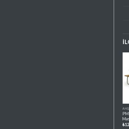
İ
Favorilere
Ekle
AHŞAP VE METAL MASALAR
AHŞ
PM14 Boru Ayaklı Piknik
PM1
Masası
Mas
₺
10.500,00
₺
12
+ KDV