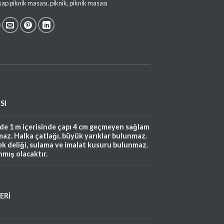
şap piknik masası
,
piknik
,
piknik masası
Sİ
rde 1 m içerisinde çapı 4 cm geçmeyen sağlam
az. Halka çatlağı, büyük yarıklar bulunmaz.
cek deliği, sulama ve imalat kusuru bulunmaz.
nmış olacaktır.
ERİ