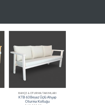
9.800,00.
fiyat:
₺9.200,00.
e
Favorilere
Ekle
BAHÇE & OTURMA TAKIMLARI
KTB 63 Beyaz Üçlü Ahşap
Oturma Koltuğu