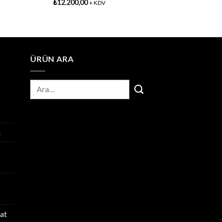
₺
12.200,00
+ KDV
ÜRÜN ARA
ı
at