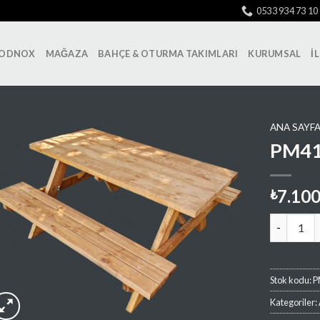
0533 934 73 10
ODNOX
MAĞAZA
BAHÇE & OTURMA TAKIMLARI
KURUMSAL
İ
ANA SAYF
PM41 
Favorilere
7.100
₺
Ekle
PM41 Pikn
Stok kodu:
P
Kategoriler: