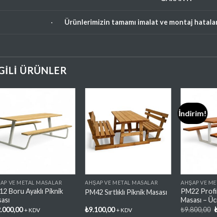
·
Ürünlerimizin tamamı imalat ve montaj hataların
LGILI ÜRÜNLER
İndirim!
Favorilere
Favorilere
Ekle
Ekle
AP VE METAL MASALAR
AHŞAP VE METAL MASALAR
AHŞAP VE M
2 Boru Ayaklı Piknik
PM22 Profil
PM42 Sırtlıklı Piknik Masası
ası
Masası – Üc
O
.000,00
₺
9.100,00
₺
9.800,00
+ KDV
+ KDV
f