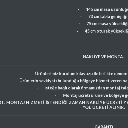
· 145 cm masa uzunluğ
· 73 cm tabla genişliği
· 75 cm masa yüksekliğ
· 45 cm oturak yüksekli
NAKLİYE VE MONTAJ
·
Ürünlerimiz kurulum kılavuzu ile birlikte demon
·
Ürünlerin sevkiyatı bulunduğu bölgeye hizmet veren nakl
·
İsteğe bağlı olarak firmamızdan montaj tale
·
Montaj ücreti ürüne ve bölgeye gör
T: MONTAJ HIZMETI ISTENDIĞI ZAMAN NAKLIYE ÜCRETI YE
YOL ÜCRETI ALINIR.
GARANTİ