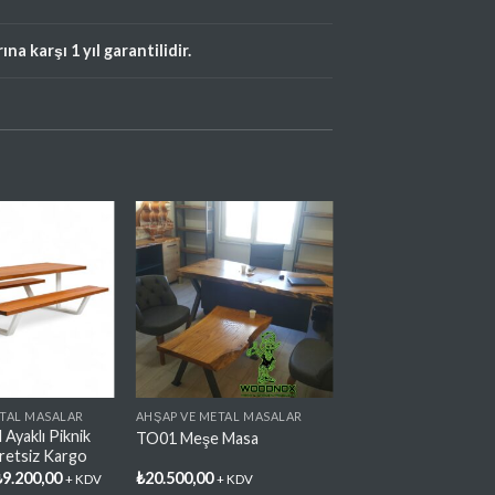
a karşı 1 yıl garantilidir.
Favorilere
Favorilere
Ekle
Ekle
ETAL MASALAR
AHŞAP VE METAL MASALAR
 Ayaklı Piknik
TO01 Meşe Masa
retsiz Kargo
rijinal
Şu
₺
9.200,00
₺
20.500,00
+ KDV
+ KDV
iyat:
andaki