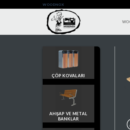
Skip
WOODNOX
to
content
WO
ÇÖP KOVALARI
AHŞAP VE METAL
BANKLAR