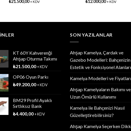
₺
21.500,00
₺
12.000,00
+ KDV
+ KDV
ÜNLER
SON YAZILANLAR
Ahşap Kamelya, Çardak ve
KT 60Y Kahverenği
Ahşap Oturma Takımı
Gazebo Modelleri: Bahçenizin
₺
21.500,00
+ KDV
Estetik ve Fonksiyonel Alanları
OP06 Oyun Parkı
Kamelya Modelleri ve Fiyatlar
₺
49.200,00
+ KDV
Ahşap Kamelyaların Bakımı ve
Uzun Ömürlü Kullanımı
BM29 Profil Ayaklı
Sırtlıksız Bank
Kamelya ile Bahçenizi Nasıl
₺
4.400,00
+ KDV
Güzelleştirebilirsiniz?
Ahşap Kamelya Seçerken Dikk