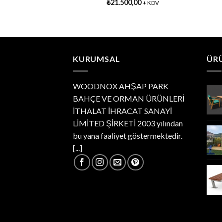
0,00
₺
21.500,00
+ KDV
+ KDV
KURUMSAL
ÜR
WOODNOX AHŞAP PARK
BAHÇE VE ORMAN ÜRÜNLERİ
İTHALAT İHRACAT SANAYİ
LİMİTED ŞİRKETİ 2003 yılından
bu yana faaliyet göstermektedir.
[...]