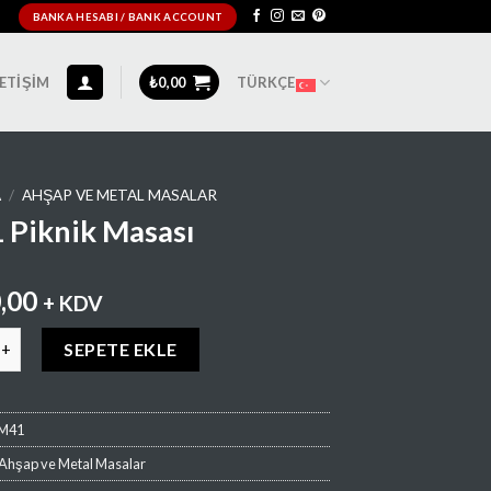
BANKA HESABI / BANK ACCOUNT
LETIŞIM
₺
0,00
TÜRKÇE
A
/
AHŞAP VE METAL MASALAR
Piknik Masası
,00
+ KDV
ik Masası adet
SEPETE EKLE
M41
Ahşap ve Metal Masalar