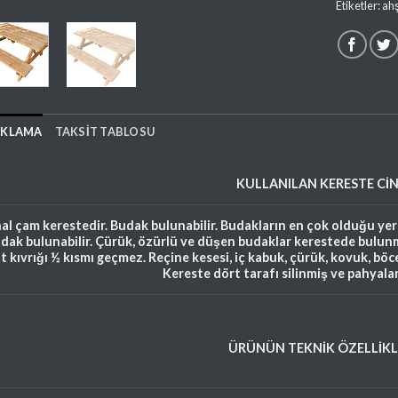
Etiketler:
ah
IKLAMA
TAKSIT TABLOSU
KULLANILAN
KERESTE
CİN
hal çam kerestedir. Budak bulunabilir. Budakların en çok olduğu ye
dak bulunabilir. Çürük, özürlü ve düşen budaklar kerestede bulunm
ft kıvrığı ½ kısmı geçmez. Reçine kesesi, iç kabuk, çürük, kovuk, bö
Kereste dört tarafı silinmiş ve pahyala
ÜRÜNÜN TEKNİK ÖZELLİKL