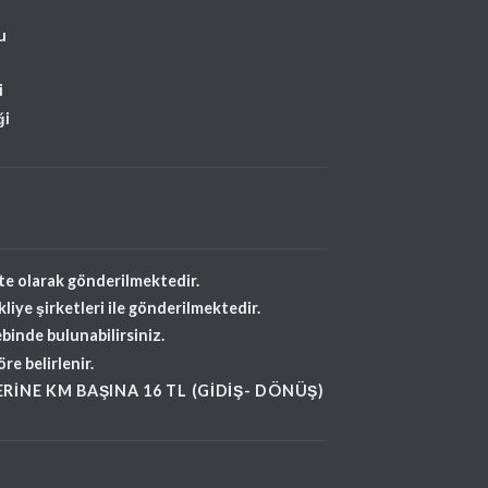
u
i
ği
te olarak gönderilmektedir.
iye şirketleri ile gönderilmektedir.
binde bulunabilirsiniz.
e belirlenir.
RINE KM BAŞINA 16 TL (GIDIŞ- DÖNÜŞ)