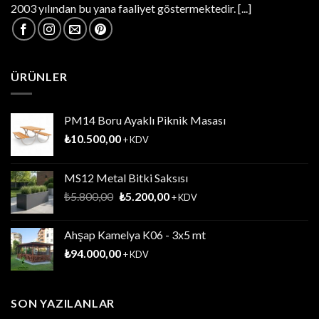
2003 yılından bu yana faaliyet göstermektedir.
[...]
ÜRÜNLER
PM14 Boru Ayaklı Piknik Masası
₺
10.500,00
+ KDV
MS12 Metal Bitki Saksısı
Orijinal
Şu
₺
5.800,00
₺
5.200,00
+ KDV
fiyat:
andaki
₺5.800,00.
fiyat:
Ahşap Kamelya K06 - 3x5 mt
₺5.200,00.
₺
94.000,00
+ KDV
SON YAZILANLAR