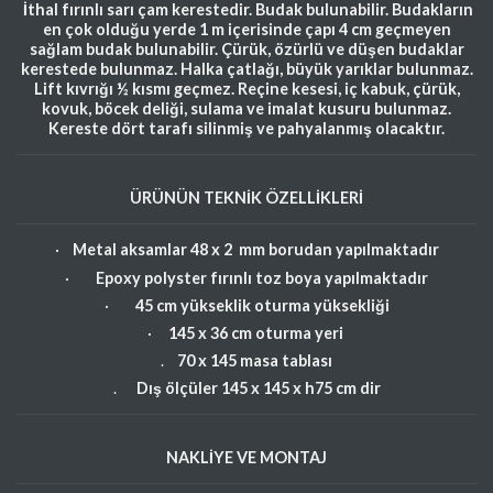
İthal fırınlı sarı çam kerestedir. Budak bulunabilir. Budakların
en çok olduğu yerde 1 m içerisinde çapı 4 cm geçmeyen
sağlam budak bulunabilir. Çürük, özürlü ve düşen budaklar
kerestede bulunmaz. Halka çatlağı, büyük yarıklar bulunmaz.
Lift kıvrığı ½ kısmı geçmez. Reçine kesesi, iç kabuk, çürük,
kovuk, böcek deliği, sulama ve imalat kusuru bulunmaz.
Kereste dört tarafı silinmiş ve pahyalanmış olacaktır.
ÜRÜNÜN TEKNİK ÖZELLİKLERİ
·
Metal aksamlar 48 x 2 mm borudan yapılmaktadır
·
Epoxy polyster fırınlı toz boya yapılmaktadır
·
45 cm yükseklik oturma yüksekliği
·
145 x 36 cm oturma yeri
.
70 x 145 masa tablası
.
Dış ölçüler 145 x 145 x h75 cm dir
NAKLİYE VE MONTAJ