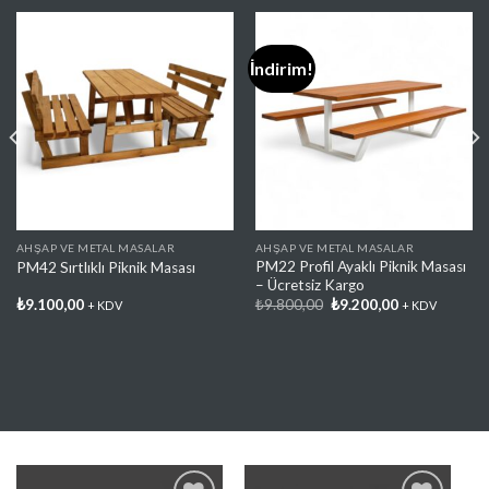
İndirim!
Favorilere
Favorilere
Ekle
Ekle
AHŞAP VE METAL MASALAR
AHŞAP VE METAL MASALAR
PM22 Profil Ayaklı Piknik Masası
PM42 Sırtlıklı Piknik Masası
– Ücretsiz Kargo
Orijinal
Şu
₺
9.100,00
₺
9.800,00
₺
9.200,00
+ KDV
+ KDV
fiyat:
andaki
₺9.800,00.
fiyat:
₺9.200,00.