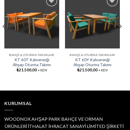
Favorilere
Favorilere
Ekle
Ekle
BAHÇE & OTURMA TAKIMLARI
BAHÇE & OTURMA TAKIMLARI
KT 60T Kahverenği
KT 60Y Kahverenği
Ahşap Oturma Takımı
Ahşap Oturma Takımı
₺
21.500,00
₺
21.500,00
+ KDV
+ KDV
KURUMSAL
WOODNOX AHŞAP PARK BAHÇE VE ORMAN
ÜRÜNLERİ İTHALAT İHRACAT SANAYİ LİMİTED ŞİRKETİ