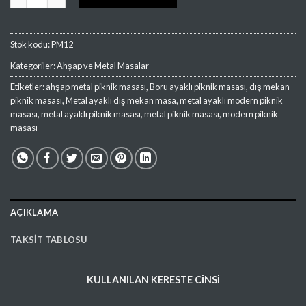
Stok kodu:
PM12
Kategoriler:
Ahşap ve Metal Masalar
Etiketler:
ahşap metal piknik masası
,
Boru ayaklı piknik masası
,
dış mekan
piknik masası
,
Metal ayaklı dış mekan masa
,
metal ayaklı modern piknik
masası
,
metal ayaklı piknik masası
,
metal piknik masası
,
modern piknik
masası
AÇIKLAMA
TAKSIT TABLOSU
KULLANILAN
KERESTE
CİNSİ