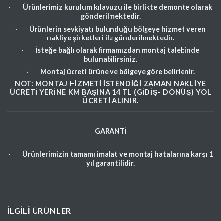
·
Ürünlerimiz kurulum kılavuzu ile birlikte demonte olarak
gönderilmektedir.
·
Ürünlerin sevkiyatı bulunduğu bölgeye hizmet veren
nakliye şirketleri ile gönderilmektedir.
·
İsteğe bağlı olarak firmamızdan montaj talebinde
bulunabilirsiniz.
·
Montaj ücreti ürüne ve bölgeye göre belirlenir.
NOT: MONTAJ HIZMETI ISTENDIĞI ZAMAN NAKLIYE
ÜCRETI YERINE KM BAŞINA 14 TL (GIDIŞ- DÖNÜŞ) YOL
ÜCRETI ALINIR.
GARANTİ
·
Ürünlerimizin tamamı imalat ve montaj hatalarına karşı 1
yıl garantilidir.
İLGILI ÜRÜNLER