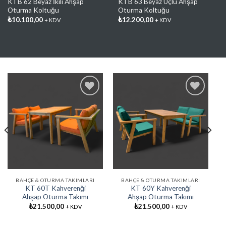
KTB 62 Beyaz İkili Ahşap
KTB 63 Beyaz Üçlü Ahşap
Oturma Koltuğu
Oturma Koltuğu
₺
10.100,00
₺
12.200,00
+ KDV
+ KDV
Favorilere
Favorilere
Ekle
Ekle
BAHÇE & OTURMA TAKIMLARI
BAHÇE & OTURMA TAKIMLARI
KT 60T Kahverenği
KT 60Y Kahverenği
Ahşap Oturma Takımı
Ahşap Oturma Takımı
₺
21.500,00
₺
21.500,00
+ KDV
+ KDV