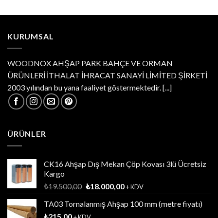
KURUMSAL
WOODNOX AHŞAP PARK BAHÇE VE ORMAN
ÜRÜNLERİ İTHALAT İHRACAT SANAYİ LİMİTED ŞİRKETİ
2003 yılından bu yana faaliyet göstermektedir.
[...]
ÜRÜNLER
CK16 Ahşap Dış Mekan Çöp Kovası 3lü Ücretsiz
Kargo
Orijinal
Şu
₺
19.500,00
₺
18.000,00
+ KDV
fiyat:
andaki
TA03 Tornalanmış Ahşap 100 mm (metre fiyatı)
₺19.500,00.
fiyat:
₺
215,00
₺18.000,00.
+ KDV