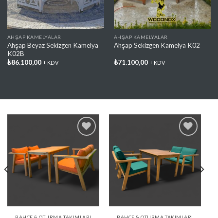
AHŞAP KAMELYALAR
AHŞAP KAMELYALAR
Ahşap Beyaz Sekizgen Kamelya
Ahşap Sekizgen Kamelya K02
K02B
₺
86.100,00
₺
71.100,00
+ KDV
+ KDV
Favorilere
Favorilere
Ekle
Ekle
BAHÇE & OTURMA TAKIMLARI
BAHÇE & OTURMA TAKIMLARI