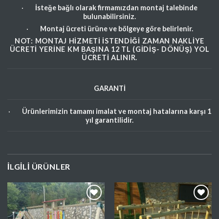
·
İsteğe bağlı olarak firmamızdan montaj talebinde
bulunabilirsiniz.
·
Montaj ücreti ürüne ve bölgeye göre belirlenir.
NOT: MONTAJ HIZMETI ISTENDIĞI ZAMAN NAKLIYE
ÜCRETI YERINE KM BAŞINA 12 TL (GIDIŞ- DÖNÜŞ) YOL
ÜCRETI ALINIR.
GARANTİ
·
Ürünlerimizin tamamı imalat ve montaj hatalarına karşı 1
yıl garantilidir.
İLGILI ÜRÜNLER