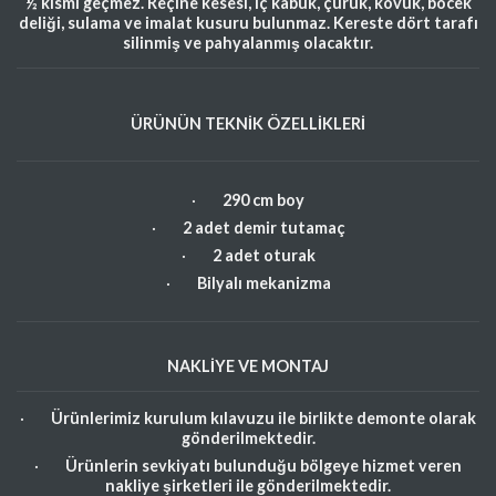
½ kısmı geçmez. Reçine kesesi, iç kabuk, çürük, kovuk, böcek
deliği, sulama ve imalat kusuru bulunmaz. Kereste dört tarafı
silinmiş ve pahyalanmış olacaktır.
ÜRÜNÜN TEKNİK ÖZELLİKLERİ
·
290 cm boy
·
2 adet demir tutamaç
·
2 adet oturak
·
Bilyalı mekanizma
NAKLİYE VE MONTAJ
·
Ürünlerimiz kurulum kılavuzu ile birlikte demonte olarak
gönderilmektedir.
·
Ürünlerin sevkiyatı bulunduğu bölgeye hizmet veren
nakliye şirketleri ile gönderilmektedir.