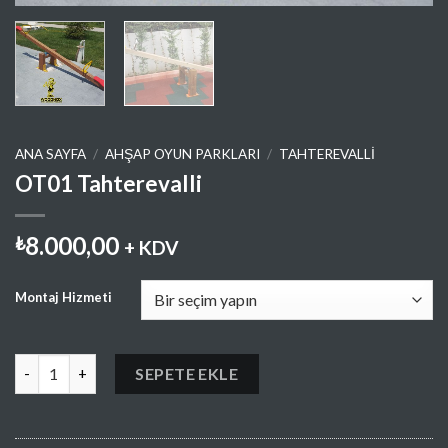
ANA SAYFA
/
AHŞAP OYUN PARKLARI
/
TAHTEREVALLI
OT01 Tahterevalli
8.000,00
₺
+ KDV
Montaj Hizmeti
OT01 Tahterevalli adet
SEPETE EKLE