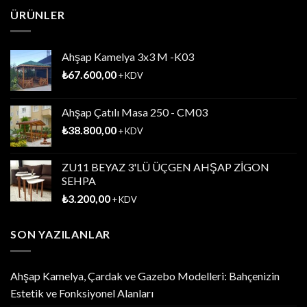
ÜRÜNLER
Ahşap Kamelya 3x3 M -K03
₺
67.600,00
+ KDV
Ahşap Çatılı Masa 250 - CM03
₺
38.800,00
+ KDV
ZU11 BEYAZ 3'LÜ ÜÇGEN AHŞAP ZİGON
SEHPA
₺
3.200,00
+ KDV
SON YAZILANLAR
Ahşap Kamelya, Çardak ve Gazebo Modelleri: Bahçenizin
Estetik ve Fonksiyonel Alanları