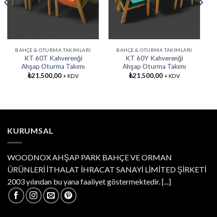
Ekle
Ekle
BAHÇE & OTURMA TAKIMLARI
BAHÇE & OTURMA TAKIMLARI
KT 60T Kahverenği
KT 60Y Kahverenği
Ahşap Oturma Takımı
Ahşap Oturma Takımı
₺
21.500,00
₺
21.500,00
+ KDV
+ KDV
KURUMSAL
WOODNOX AHŞAP PARK BAHÇE VE ORMAN
ÜRÜNLERİ İTHALAT İHRACAT SANAYİ LİMİTED ŞİRKETİ
2003 yılından bu yana faaliyet göstermektedir.
[...]