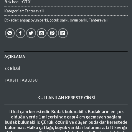
Stok kodu:
OT01
Kategoriler:
Tahterevalli
Etiketler:
ahşap oyun parki
,
çocuk parkı
,
oyun parki
,
Tahterevalli
AÇIKLAMA
EK BILGI
TAKSIT TABLOSU
KULLANILAN
KERESTE
CİNSİ
İthal çam kerestedir. Budak bulunabilir. Budakların en çok
olduğu yerde 1 m içerisinde çapı 4 cm geçmeyen sağlam
budak bulunabilir. Çürük, özürlü ve düşen budaklar kerestede
bulunmaz. Halka çatlağı, büyük yarıklar bulunmaz. Lift kıvrığı