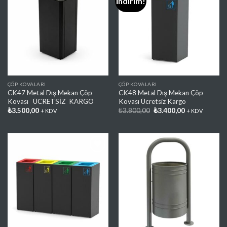
İndirim!
Favorilere
Favorilere
Ekle
Ekle
ÇÖP KOVALARI
ÇÖP KOVALARI
CK47 Metal Dış Mekan Çöp
CK48 Metal Dış Mekan Çöp
Kovası ÜCRETSİZ KARGO
Kovası Ücretsiz Kargo
Orijinal
Şu
₺
3.500,00
₺
3.800,00
₺
3.400,00
+ KDV
+ KDV
fiyat:
andaki
₺3.800,00.
fiyat:
₺3.400,00.
Favorilere
Favorilere
Ekle
Ekle