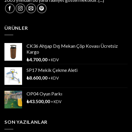
ÜRÜNLER
CK36 Ahşap Dış Mekan Çöp Kovası Ücretsiz
Kargo
₺
4.700,00
+ KDV
SP17 Mekik Çekme Aleti
₺
8.600,00
+ KDV
OP04 Oyun Parkı
₺
43.500,00
+ KDV
SON YAZILANLAR