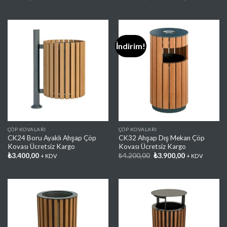
fiyat:
andaki
₺19.500,00.
fiyat:
₺18.000,00
İndirim!
Favorilere
Favorilere
Ekle
Ekle
ÇÖP KOVALARI
ÇÖP KOVALARI
CK24 Boru Ayaklı Ahşap Çöp
CK32 Ahşap Dış Mekan Çöp
Kovası Ücretsiz Kargo
Kovası Ücretsiz Kargo
Orijinal
Şu
₺
3.400,00
₺
4.200,00
₺
3.900,00
+ KDV
+ KDV
fiyat:
andaki
₺4.200,00.
fiyat:
₺3.900,00.
Favorilere
Favorilere