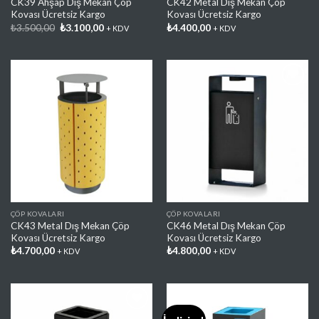
CK39 Ahşap Dış Mekan Çöp
CK42 Metal Dış Mekan Çöp
Kovası Ücretsiz Kargo
Kovası Ücretsiz Kargo
Orijinal
Şu
₺
3.500,00
₺
3.100,00
₺
4.400,00
+ KDV
+ KDV
fiyat:
andaki
₺3.500,00.
fiyat:
₺3.100,00.
Favorilere
Favorilere
Ekle
Ekle
ÇÖP KOVALARI
ÇÖP KOVALARI
CK43 Metal Dış Mekan Çöp
CK46 Metal Dış Mekan Çöp
Kovası Ücretsiz Kargo
Kovası Ücretsiz Kargo
₺
4.700,00
₺
4.800,00
+ KDV
+ KDV