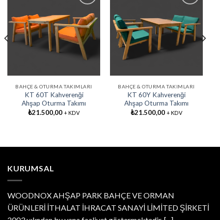
Favorilere
Favorilere
Ekle
Ekle
BAHÇE & OTURMA TAKIMLARI
BAHÇE & OTURMA TAKIMLARI
KT 60T Kahverenği
KT 60Y Kahverenği
Ahşap Oturma Takımı
Ahşap Oturma Takımı
₺
21.500,00
₺
21.500,00
+ KDV
+ KDV
KURUMSAL
WOODNOX AHŞAP PARK BAHÇE VE ORMAN
ÜRÜNLERİ İTHALAT İHRACAT SANAYİ LİMİTED ŞİRKETİ
2003 yılından bu yana faaliyet göstermektedir.
[...]