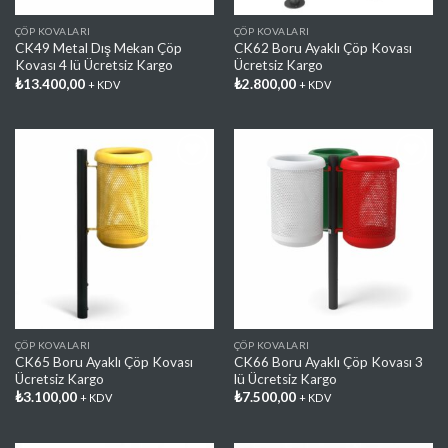
ÇÖP KOVALARI
ÇÖP KOVALARI
CK49 Metal Dış Mekan Çöp
CK62 Boru Ayaklı Çöp Kovası
Kovası 4 lü Ücretsiz Kargo
Ücretsiz Kargo
₺
13.400,00
₺
2.800,00
+ KDV
+ KDV
Favorilere
Favorilere
Ekle
Ekle
ÇÖP KOVALARI
ÇÖP KOVALARI
CK65 Boru Ayaklı Çöp Kovası
CK66 Boru Ayaklı Çöp Kovası 3
Ücretsiz Kargo
lü Ücretsiz Kargo
₺
3.100,00
₺
7.500,00
+ KDV
+ KDV