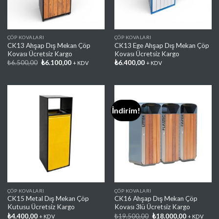
ÇÖP KOVALARI
ÇÖP KOVALARI
CK13 Ahşap Dış Mekan Çöp
CK13 Ege Ahşap Dış Mekan Çöp
Kovası Ücretsiz Kargo
Kovası Ücretsiz Kargo
Orijinal
Şu
₺
6.500,00
₺
6.100,00
₺
6.400,00
+ KDV
+ KDV
fiyat:
andaki
₺6.500,00.
fiyat:
₺6.100,00.
İndirim!
Favorilere
Favorilere
Ekle
Ekle
ÇÖP KOVALARI
ÇÖP KOVALARI
CK15 Metal Dış Mekan Çöp
CK16 Ahşap Dış Mekan Çöp
Kutusu Ücretsiz Kargo
Kovası 3lü Ücretsiz Kargo
Orijinal
Şu
₺
4.400,00
₺
19.500,00
₺
18.000,00
+ KDV
+ KDV