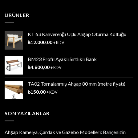
ÜRÜNLER
KT 63 Kahverenği Üçlü Ahşap Oturma Koltuğu
₺
12.000,00
+ KDV
BM23 Profil Ayaklı Sırtlıklı Bank
₺
4.800,00
+ KDV
TA02 Tornalanmış Ahşap 80 mm (metre fiyatı)
₺
150,00
+ KDV
SON YAZILANLAR
Ahşap Kamelya, Çardak ve Gazebo Modelleri: Bahçenizin