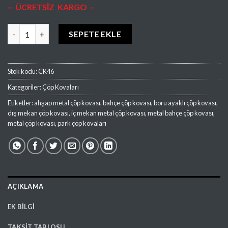
– ÜCRETSİZ KARGO –
CK46 Metal Dış Mekan Çöp Kovası Ücretsiz Kargo adet
SEPETE EKLE
Stok kodu:
CK46
Kategoriler:
Çöp Kovaları
Etiketler:
ahşap metal çöp kovası
,
bahçe çöp kovası
,
boru ayaklı çöp kovası
,
dış mekan çöp kovası
,
iç mekan metal çöp kovası
,
metal bahçe çöp kovası
,
metal çöp kovası
,
park çöp kovaları
AÇIKLAMA
EK BILGI
TAKSIT TABLOSU