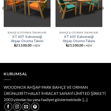
Favorilere
Favorilere
Ekle
Ekle
BAHÇE & OTURMA TAKIMLARI
BAHÇE & OTURMA TAKIMLARI
KT 60T Kahverenği
KT 60Y Kahverenği
Ahşap Oturma Takımı
Ahşap Oturma Takımı
₺
21.500,00
₺
21.500,00
+ KDV
+ KDV
KURUMSAL
WOODNOX AHŞAP PARK BAHÇE VE ORMAN
ÜRÜNLERİ İTHALAT İHRACAT SANAYİ LİMİTED ŞİRKETİ
2003 yılından bu yana faaliyet göstermektedir.
[...]