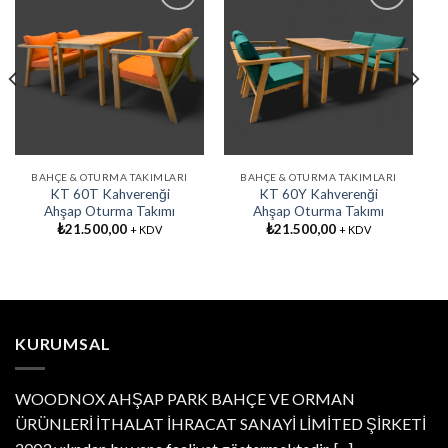
Favorilere
Favorilere
Ekle
Ekle
BAHÇE & OTURMA TAKIMLARI
BAHÇE & OTURMA TAKIMLARI
KT 60T Kahverenği
KT 60Y Kahverenği
Ahşap Oturma Takımı
Ahşap Oturma Takımı
₺
21.500,00
₺
21.500,00
+ KDV
+ KDV
KURUMSAL
WOODNOX AHŞAP PARK BAHÇE VE ORMAN
ÜRÜNLERİ İTHALAT İHRACAT SANAYİ LİMİTED ŞİRKETİ