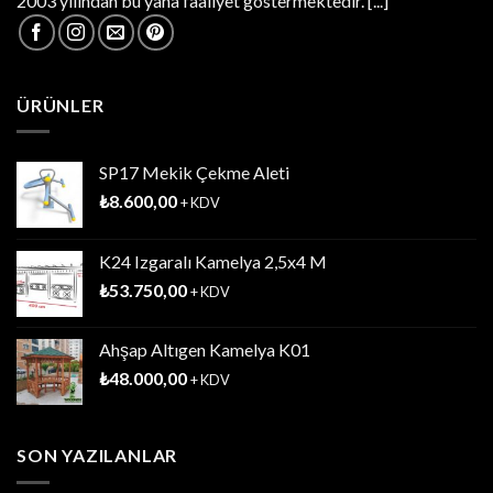
2003 yılından bu yana faaliyet göstermektedir.
[...]
ÜRÜNLER
SP17 Mekik Çekme Aleti
₺
8.600,00
+ KDV
K24 Izgaralı Kamelya 2,5x4 M
₺
53.750,00
+ KDV
Ahşap Altıgen Kamelya K01
₺
48.000,00
+ KDV
SON YAZILANLAR