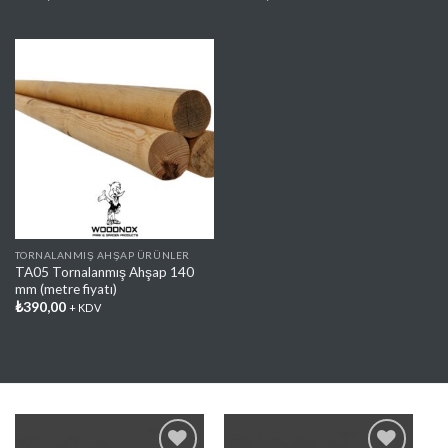
Favorilere
Ekle
TORNALANMIŞ AHŞAP ÜRÜNLER
TA05 Tornalanmış Ahşap 140
mm (metre fiyatı)
₺
390,00
+ KDV