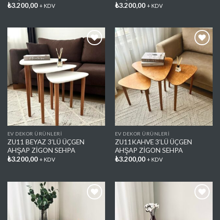
₺
3.200,00
₺
3.200,00
+ KDV
+ KDV
Favorilere
Favorilere
Ekle
Ekle
EV DEKOR ÜRÜNLERİ
EV DEKOR ÜRÜNLERİ
ZU11 BEYAZ 3’LÜ ÜÇGEN
ZU11KAHVE 3’LÜ ÜÇGEN
AHŞAP ZİGON SEHPA
AHŞAP ZİGON SEHPA
₺
3.200,00
₺
3.200,00
+ KDV
+ KDV