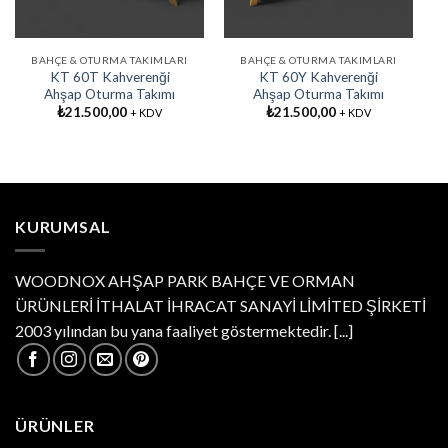
BAHÇE & OTURMA TAKIMLARI
BAHÇE & OTURMA TAKIMLARI
KT 60T Kahverenği
KT 60Y Kahverenği
Ahşap Oturma Takımı
Ahşap Oturma Takımı
₺
21.500,00
₺
21.500,00
+ KDV
+ KDV
KURUMSAL
WOODNOX AHŞAP PARK BAHÇE VE ORMAN
ÜRÜNLERİ İTHALAT İHRACAT SANAYİ LİMİTED ŞİRKETİ
2003 yılından bu yana faaliyet göstermektedir.
[...]
ÜRÜNLER