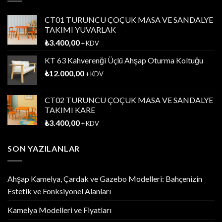
CT01 TURUNCU ÇOÇUK MASA VE SANDALYE
TAKIMI YUVARLAK
₺
3.400,00
+ KDV
KT 63 Kahverenği Üçlü Ahşap Oturma Koltuğu
₺
12.000,00
+ KDV
CT02 TURUNCU ÇOÇUK MASA VE SANDALYE
TAKIMI KARE
₺
3.400,00
+ KDV
SON YAZILANLAR
Ahşap Kamelya, Çardak ve Gazebo Modelleri: Bahçenizin
Estetik ve Fonksiyonel Alanları
Kamelya Modelleri ve Fiyatları