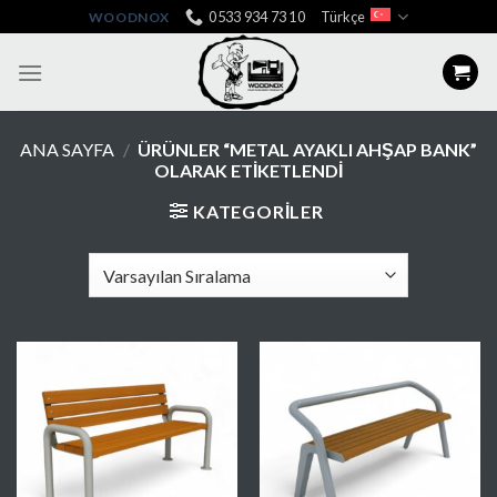
Skip
0533 934 73 10
Türkçe
WOODNOX
to
content
ANA SAYFA
/
ÜRÜNLER “METAL AYAKLI AHŞAP BANK”
OLARAK ETIKETLENDI
KATEGORILER
Favorilere
Favorilere
Ekle
Ekle