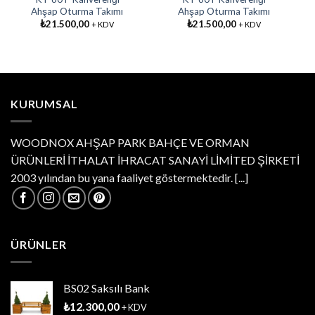
Ahşap Oturma Takımı
Ahşap Oturma Takımı
₺
21.500,00
₺
21.500,00
+ KDV
+ KDV
KURUMSAL
WOODNOX AHŞAP PARK BAHÇE VE ORMAN
ÜRÜNLERİ İTHALAT İHRACAT SANAYİ LİMİTED ŞİRKETİ
2003 yılından bu yana faaliyet göstermektedir.
[...]
ÜRÜNLER
BS02 Saksılı Bank
₺
12.300,00
+ KDV