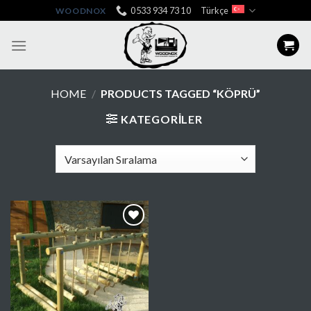
Skip
0533 934 73 10
Türkçe
WOODNOX
to
content
HOME
/
PRODUCTS TAGGED “KÖPRÜ”
KATEGORILER
Favorilere
Ekle