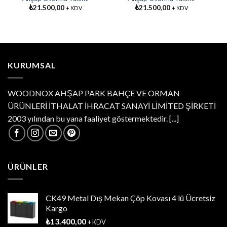
₺
21.500,00
₺
21.500,00
+ KDV
+ KDV
KURUMSAL
WOODNOX AHŞAP PARK BAHÇE VE ORMAN
ÜRÜNLERİ İTHALAT İHRACAT SANAYİ LİMİTED ŞİRKETİ
2003 yılından bu yana faaliyet göstermektedir.
[...]
ÜRÜNLER
CK49 Metal Dış Mekan Çöp Kovası 4 lü Ücretsiz
Kargo
₺
13.400,00
+ KDV