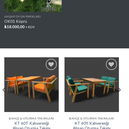
AHŞAP OYUN PARKLARI
OK01 Köprü
₺
18.000,00
+ KDV
Favorilere
Favorilere
Ekle
Ekle
BAHÇE & OTURMA TAKIMLARI
BAHÇE & OTURMA TAKIMLARI
KT 60T Kahverenği
KT 60Y Kahverenği
Ahşap Oturma Takımı
Ahşap Oturma Takımı