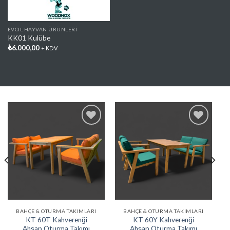
EVCIL HAYVAN ÜRÜNLERI
KK01 Kulübe
₺
6.000,00
+ KDV
Favorilere
Favorilere
Ekle
Ekle
BAHÇE & OTURMA TAKIMLARI
BAHÇE & OTURMA TAKIMLARI
KT 60T Kahverenği
KT 60Y Kahverenği
Ahşap Oturma Takımı
Ahşap Oturma Takımı