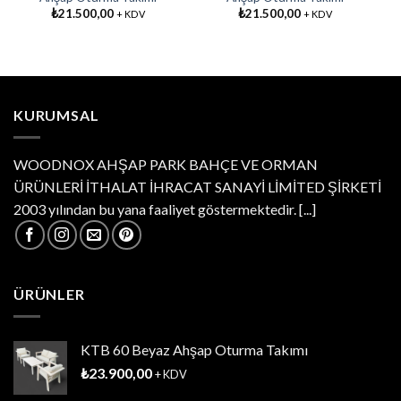
₺
21.500,00
₺
21.500,00
+ KDV
+ KDV
KURUMSAL
WOODNOX AHŞAP PARK BAHÇE VE ORMAN
ÜRÜNLERİ İTHALAT İHRACAT SANAYİ LİMİTED ŞİRKETİ
2003 yılından bu yana faaliyet göstermektedir.
[...]
ÜRÜNLER
KTB 60 Beyaz Ahşap Oturma Takımı
₺
23.900,00
+ KDV