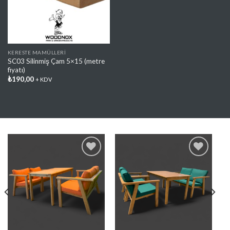
KERESTE MAMÜLLERI
SC03 Silinmiş Çam 5×15 (metre
fiyatı)
₺
190,00
+ KDV
Favorilere
Favorilere
Ekle
Ekle