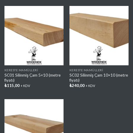
Favorilere
Favorilere
Ekle
Ekle
KERESTE MAMÜLLERI
KERESTE MAMÜLLERI
SC01 Silinmiş Çam 5×10 (metre
SC02 Silinmiş Çam 10×10 (metre
fiyatı)
fiyatı)
₺
115,00
₺
240,00
+ KDV
+ KDV
Favorilere
Ekle