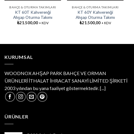
BAHÇE & OTURMA TAKIMLARI
BAHÇE & OTURMA TAKIMLARI
KT 60T Kahverenği
KT 60Y Kahverenği
Ahşap Oturma Takımı
Ahşap Oturma Takımı
₺
21.500,00
₺
21.500,00
+ KDV
+ KDV
KURUMSAL
WOODNOX AHŞAP PARK BAHÇE VE ORMAN
ÜRÜNLERİ İTHALAT İHRACAT SANAYİ LİMİTED ŞİRKETİ
2003 yılından bu yana faaliyet göstermektedir.
[...]
ÜRÜNLER