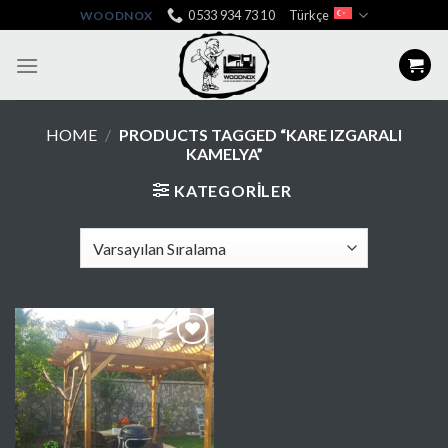
Skip
0533 934 73 10
Türkçe
WOODNOX
to
content
HOME
/
PRODUCTS TAGGED “KARE IZGARALI
KAMELYA”
KATEGORILER
Favorilere
Ekle