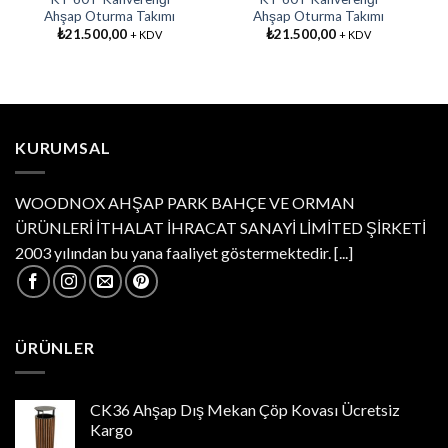
Ahşap Oturma Takımı
Ahşap Oturma Takımı
₺
21.500,00
₺
21.500,00
+ KDV
+ KDV
KURUMSAL
WOODNOX AHŞAP PARK BAHÇE VE ORMAN
ÜRÜNLERİ İTHALAT İHRACAT SANAYİ LİMİTED ŞİRKETİ
2003 yılından bu yana faaliyet göstermektedir.
[...]
ÜRÜNLER
CK36 Ahşap Dış Mekan Çöp Kovası Ücretsiz
Kargo