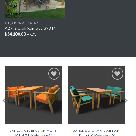
AHŞAP KAMELYALAR
K27 Izgaralı Kamelya 3×3 M
₺
34.100,00
+ KDV
Favorilere
Favorilere
Ekle
Ekle
BAHÇE & OTURMA TAKIMLARI
BAHÇE & OTURMA TAKIMLARI
KT 60T Kahverenği
KT 60Y Kahverenği