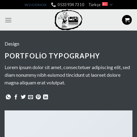
Skip
0533 934 73 10
Türkçe
WOODNOX
to
content
Design
PORTFOLIO TYPOGRAPHY
Lorem ipsum dolor sit amet, consectetuer adipiscing elit, sed
diam nonummy nibh euismod tincidunt ut laoreet dolore
magna aliquam erat volutpat.