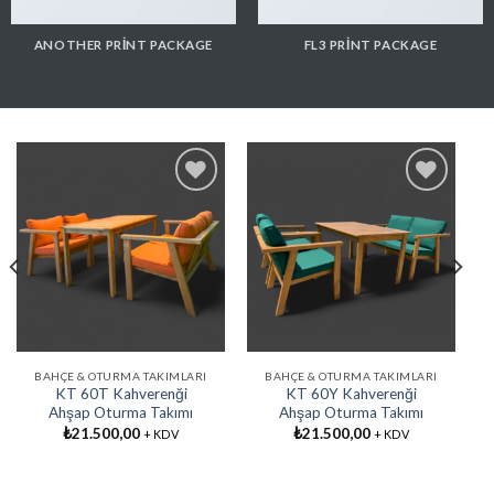
ANOTHER PRINT PACKAGE
FL3 PRINT PACKAGE
Favorilere
Favorilere
Ekle
Ekle
BAHÇE & OTURMA TAKIMLARI
BAHÇE & OTURMA TAKIMLARI
KT 60T Kahverenği
KT 60Y Kahverenği
Ahşap Oturma Takımı
Ahşap Oturma Takımı
₺
21.500,00
₺
21.500,00
+ KDV
+ KDV