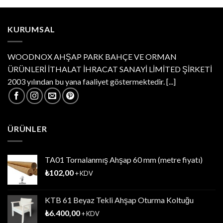
KURUMSAL
WOODNOX AHŞAP PARK BAHÇE VE ORMAN
ÜRÜNLERİ İTHALAT İHRACAT SANAYİ LİMİTED ŞİRKETİ
2003 yılından bu yana faaliyet göstermektedir.
[...]
ÜRÜNLER
TA01 Tornalanmış Ahşap 60 mm (metre fiyatı)
₺
102,00
+ KDV
KTB 61 Beyaz Tekli Ahşap Oturma Koltuğu
₺
6.400,00
+ KDV