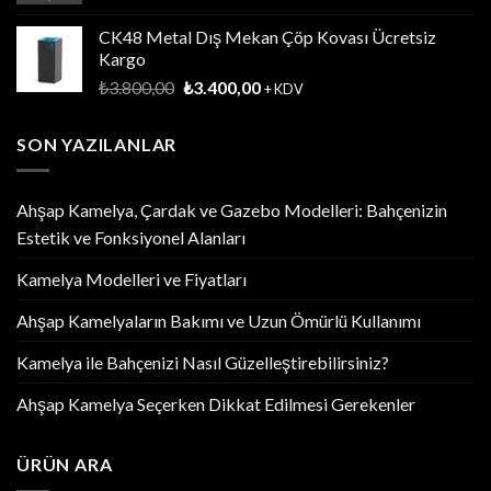
CK48 Metal Dış Mekan Çöp Kovası Ücretsiz
Kargo
Orijinal
Şu
₺
3.800,00
₺
3.400,00
+ KDV
fiyat:
andaki
₺3.800,00.
fiyat:
SON YAZILANLAR
₺3.400,00.
Ahşap Kamelya, Çardak ve Gazebo Modelleri: Bahçenizin
Estetik ve Fonksiyonel Alanları
Kamelya Modelleri ve Fiyatları
Ahşap Kamelyaların Bakımı ve Uzun Ömürlü Kullanımı
Kamelya ile Bahçenizi Nasıl Güzelleştirebilirsiniz?
Ahşap Kamelya Seçerken Dikkat Edilmesi Gerekenler
ÜRÜN ARA