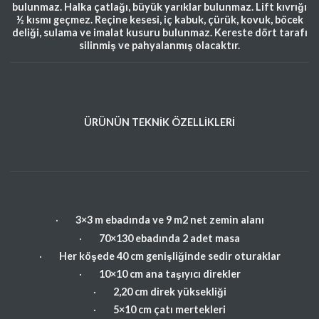
bulunmaz. Halka çatlağı, büyük yarıklar bulunmaz. Lift kıvrığı
½ kısmı geçmez. Reçine kesesi, iç kabuk, çürük, kovuk, böcek
deliği, sulama ve imalat kusuru bulunmaz. Kereste dört tarafı
silinmiş ve pahyalanmış olacaktır.
ÜRÜNÜN TEKNİK ÖZELLİKLERİ
·
3×3 m ebadında ve 9 m2 net zemin alanı
·
70×130 ebadında 2 adet masa
·
Her köşede 40 cm genişliğinde sedir oturaklar
·
10×10 cm ana taşıyıcı direkler
·
2,20 cm direk yüksekliği
·
5×10 cm çatı mertekleri