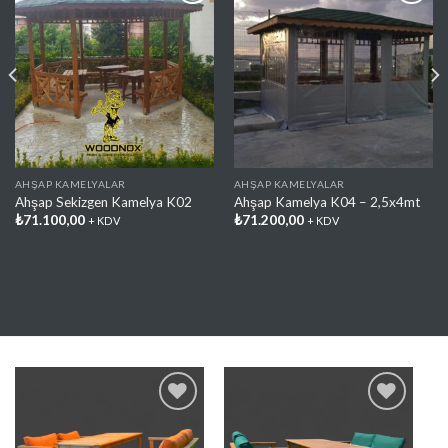
Favorilere
Favorilere
Ekle
Ekle
AHŞAP KAMELYALAR
AHŞAP KAMELYALAR
Ahşap Sekizgen Kamelya K02
Ahşap Kamelya K04 – 2,5x4mt
₺
71.100,00
₺
71.200,00
+ KDV
+ KDV