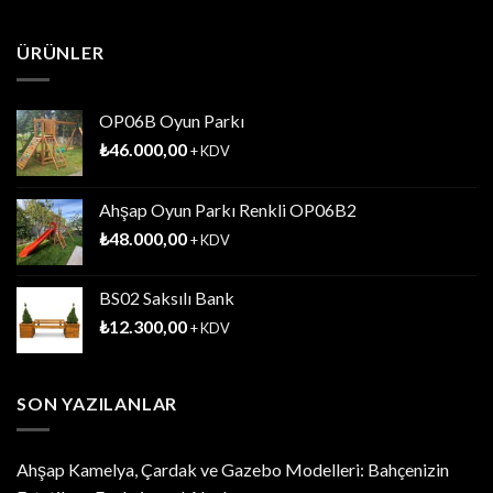
ÜRÜNLER
OP06B Oyun Parkı
₺
46.000,00
+ KDV
Ahşap Oyun Parkı Renkli OP06B2
₺
48.000,00
+ KDV
BS02 Saksılı Bank
₺
12.300,00
+ KDV
SON YAZILANLAR
Ahşap Kamelya, Çardak ve Gazebo Modelleri: Bahçenizin