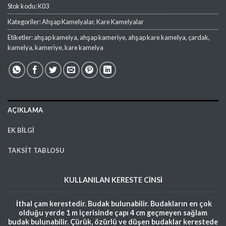
Stok kodu:
K03
Kategoriler:
Ahşap Kamelyalar
,
Kare Kamelyalar
Etiketler:
ahşap kamelya
,
ahşap kameriye
,
ahşap kare kamelya
,
çardak
,
kamelya
,
kameri̇ye
,
kare kamelya
AÇIKLAMA
EK BILGI
TAKSIT TABLOSU
KULLANILAN
KERESTE
CİNSİ
İthal çam kerestedir. Budak bulunabilir. Budakların en çok
olduğu yerde 1 m içerisinde çapı 4 cm geçmeyen sağlam
budak bulunabilir. Çürük, özürlü ve düşen budaklar kerestede