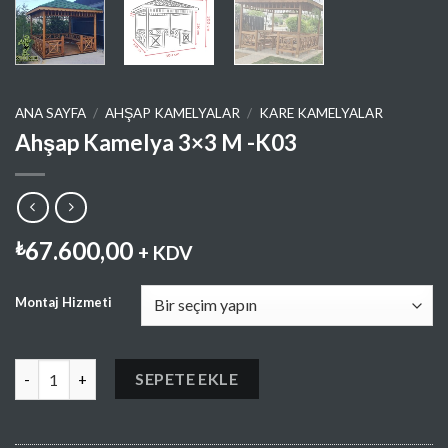
ANA SAYFA
/
AHŞAP KAMELYALAR
/
KARE KAMELYALAR
Ahşap Kamelya 3×3 M -K03
67.600,00
₺
+ KDV
Montaj Hizmeti
Ahşap Kamelya 3x3 M -K03 adet
SEPETE EKLE