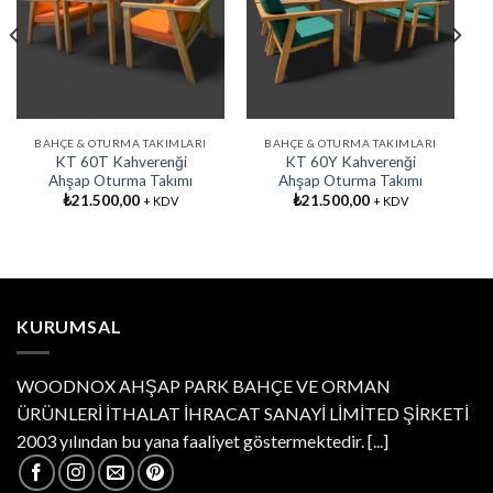
Favorilere
Favorilere
Ekle
Ekle
BAHÇE & OTURMA TAKIMLARI
BAHÇE & OTURMA TAKIMLARI
KT 60T Kahverenği
KT 60Y Kahverenği
Ahşap Oturma Takımı
Ahşap Oturma Takımı
₺
21.500,00
₺
21.500,00
+ KDV
+ KDV
KURUMSAL
WOODNOX AHŞAP PARK BAHÇE VE ORMAN
ÜRÜNLERİ İTHALAT İHRACAT SANAYİ LİMİTED ŞİRKETİ
2003 yılından bu yana faaliyet göstermektedir.
[...]