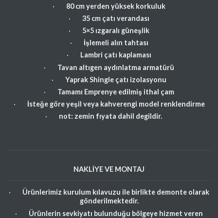
·
80 cm yerden yüksek korkuluk
·
35 cm çatı verandası
·
5×5 ızgaralı güneşlik
·
İşlemeli alın tahtası
·
Lambri çatı kaplaması
·
Tavan altıgen aydınlatma armatürü
·
Yaprak Shingle çatı izolasyonu
·
Tamamı Emprenye edilmiş ithal çam
·
İsteğe göre yeşil veya kahverengi model renklendirme
·
not: zemin fıyata dahil degildir.
NAKLİYE VE MONTAJ
·
Ürünlerimiz kurulum kılavuzu ile birlikte demonte olarak
gönderilmektedir.
·
Ürünlerin sevkiyatı bulunduğu bölgeye hizmet veren