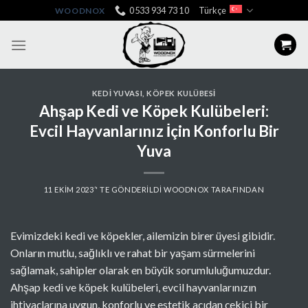
Skip
0533 934 73 10
Türkçe
WOODNOX
to
content
KEDI YUVASI
,
KÖPEK KULÜBESI
Ahşap Kedi ve Köpek Kulübeleri:
Evcil Hayvanlarınız İçin Konforlu Bir
Yuva
11 EKIM 2023
’' TE GÖNDERILDI
WOODNOX
TARAFINDAN
Evimizdeki kedi ve köpekler, ailemizin birer üyesi gibidir.
Onların mutlu, sağlıklı ve rahat bir yaşam sürmelerini
sağlamak, sahipler olarak en büyük sorumluluğumuzdur.
Ahşap kedi ve köpek kulübeleri, evcil hayvanlarınızın
ihtiyaçlarına uygun, konforlu ve estetik açıdan çekici bir