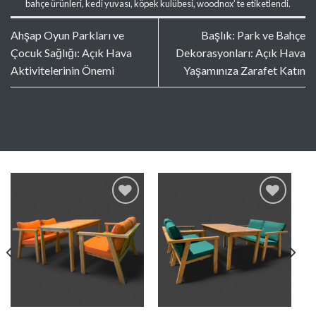
bahçe ürünleri
,
kedi yuvası
,
köpek kulübesi
,
woodnox
’ te etiketlendi.
Ahşap Oyun Parkları ve
Başlık: Park ve Bahçe
Çocuk Sağlığı: Açık Hava
Dekorasyonları: Açık Hava
Aktivitelerinin Önemi
Yaşamınıza Zarafet Katın
Favorilere
Favorilere
Ekle
Ekle