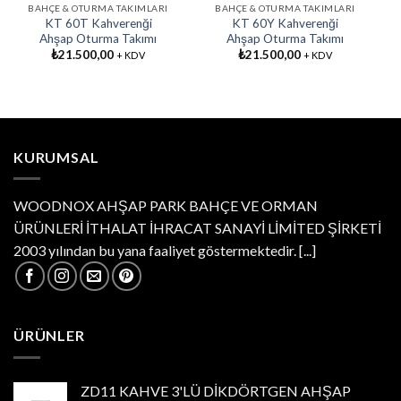
BAHÇE & OTURMA TAKIMLARI
BAHÇE & OTURMA TAKIMLARI
KT 60T Kahverenği
KT 60Y Kahverenği
Ahşap Oturma Takımı
Ahşap Oturma Takımı
₺
21.500,00
₺
21.500,00
+ KDV
+ KDV
KURUMSAL
WOODNOX AHŞAP PARK BAHÇE VE ORMAN
ÜRÜNLERİ İTHALAT İHRACAT SANAYİ LİMİTED ŞİRKETİ
2003 yılından bu yana faaliyet göstermektedir.
[...]
ÜRÜNLER
ZD11 KAHVE 3'LÜ DİKDÖRTGEN AHŞAP