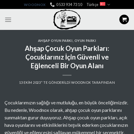
Skip
0533 934 73 10
Türkçe
WOODNOX
to
content
AHŞAP OYUN PARKI
,
OYUN PARKI
Ahşap Çocuk Oyun Parkları:
Çocuklarınız İçin Güvenli ve
Eğlenceli Bir Oyun Alanı
13 EKIM 2023
’' TE GÖNDERILDI
WOODNOX
TARAFINDAN
Çocuklarımızın sağlığı ve mutluluğu, en büyük önceliğimizdir.
Bu nedenle, Woodnox olarak, ahşap çocuk oyun parklarını
sunmaktan gurur duyuyoruz. Ahşap çocuk oyun parkları, açık
hava oyunlarını ve etkinliklerini teşvik ederken çocuklarınızın
güvenliği ve eğlencesini sağlayan mükemmel bir seçenektir.