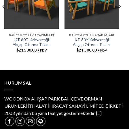
Favorilere
Favorilere
Ekle
Ekle
BAHÇE & OTURMA TAKIMLARI
BAHÇE & OTURMA TAKIMLARI
KT 60T Kahverenği
KT 60Y Kahverenği
Ahşap Oturma Takımı
Ahşap Oturma Takımı
₺
21.500,00
₺
21.500,00
+ KDV
+ KDV
KURUMSAL
WOODNOX AHŞAP PARK BAHÇE VE ORMAN
ÜRÜNLERİ İTHALAT İHRACAT SANAYİ LİMİTED ŞİRKETİ
2003 yılından bu yana faaliyet göstermektedir.
[...]