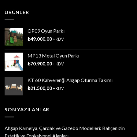
ÜRÜNLER
OP09 Oyun Parkı
₺
49.000,00
+ KDV
MP13 Metal Oyun Parkı
₺
70.900,00
+ KDV
KT 60 Kahverenği Ahşap Oturma Takımı
₺
21.500,00
+ KDV
SON YAZILANLAR
Ahşap Kamelya, Çardak ve Gazebo Modelleri: Bahçenizin
Estetik ve Fonksiyonel Alanları