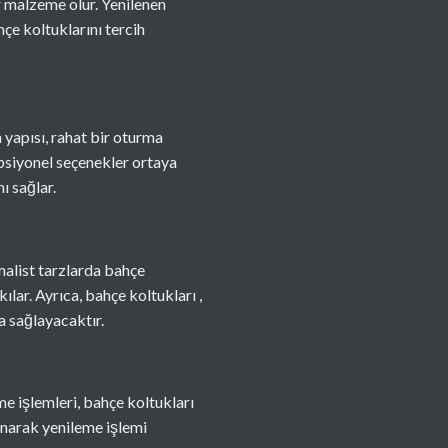
r malzeme olur. Yenilenen
çe koltuklarını tercih
yapısı, rahat bir oturma
opsiyonel seçenekler ortaya
ı sağlar.
malist tarzlarda bahçe
lar. Ayrıca, bahçe koltukları ,
a sağlayacaktır.
me işlemleri, bahçe koltukları
anarak yenileme işlemi