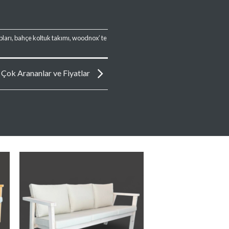
pları
,
bahçe koltuk takımı
,
woodnox
’ te
 Çok Arananlar ve Fiyatlar
e
Favorilere
Ekle