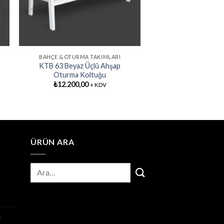
BAHÇE & OTURMA TAKIMLARI
KTB 63 Beyaz Üçlü Ahşap
Oturma Koltuğu
₺
12.200,00
+ KDV
ÜRÜN ARA
ı