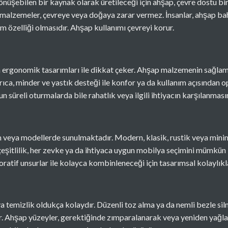
önüşebilen bir kaynak olarak üretileceği için
ahşap
, çevre dostu bi
malzemeler, çevreye veya doğaya zarar vermez. İnsanlar, ahşap bah
m özelliği olmasıdır. Ahşap kullanımı çevreyi korur.
a ergonomik tasarımları ile dikkat çeker. Ahşap malzemenin sağlam 
ıca, minder ve yastık desteği ile konfor ya da kullanım açısından 
n süreli oturmalarda bile rahatlık veya ilgili ihtiyacın karşılanmasın
ım veya modellerde sunulmaktadır. Modern, klasik, rustik veya mini
çeşitlilik, her zevke ya da ihtiyaca uygun mobilya seçimini mümkün kı
ratif unsurlar ile kolayca kombinleneceği için tasarımsal kolaylıkl
a temizlik oldukça kolaydır. Düzenli toz alma ya da nemli bezle sil
idir. Ahşap yüzeyler, gerektiğinde zımparalanarak veya yeniden yağl