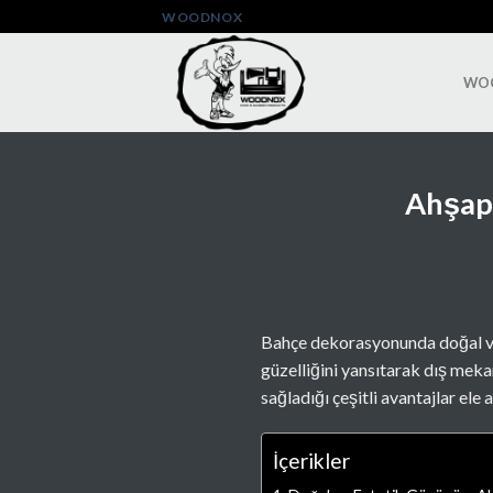
Skip
WOODNOX
to
content
WO
Ahşap 
Bahçe dekorasyonunda doğal ve 
güzelliğini yansıtarak dış meka
sağladığı çeşitli avantajlar ele a
İçerikler