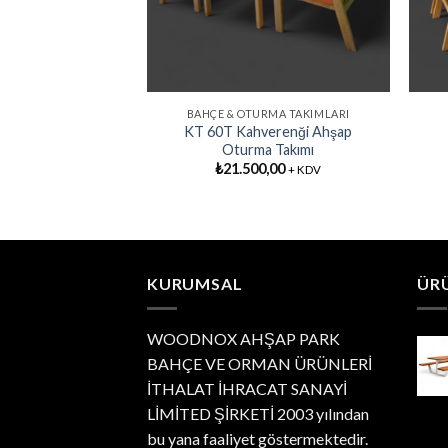
RMA TAKIMLARI
BAHÇE & OTURMA TAKIMLARI
nği Ahşap Oturma
KT 60T Kahverenği Ahşap
kımı
Oturma Takımı
0,00
₺
21.500,00
+ KDV
+ KDV
KURUMSAL
ÜR
WOODNOX AHŞAP PARK
BAHÇE VE ORMAN ÜRÜNLERİ
İTHALAT İHRACAT SANAYİ
LİMİTED ŞİRKETİ 2003 yılından
bu yana faaliyet göstermektedir.