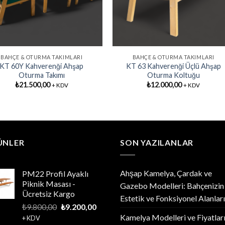
BAHÇE & OTURMA TAKIMLARI
BAHÇE & OTURMA TAKIMLARI
KT 60Y Kahverenği Ahşap
KT 63 Kahverenği Üçlü Ahşap
Oturma Takımı
Oturma Koltuğu
₺
21.500,00
₺
12.000,00
+ KDV
+ KDV
ÜNLER
SON YAZILANLAR
Ahşap Kamelya, Çardak ve
PM22 Profil Ayaklı
Piknik Masası -
Gazebo Modelleri: Bahçenizin
Ücretsiz Kargo
Estetik ve Fonksiyonel Alanları
Orijinal
Şu
₺
9.800,00
₺
9.200,00
fiyat:
andaki
Kamelya Modelleri ve Fiyatlar
+ KDV