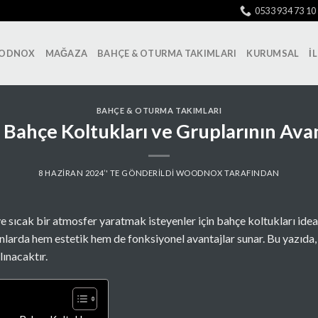
0533 934 73 10
ODNOX
MAĞAZA
BAHÇE & OTURMA TAKIMLARI
KURUMSAL
İ
BAHÇE & OTURMA TAKIMLARI
Bahçe Koltukları ve Gruplarının Avan
8 HAZIRAN 2024
’' TE GÖNDERILDI
WOODNOX
TARAFINDAN
sıcak bir atmosfer yaratmak isteyenler için bahçe koltukları ideal
nlarda hem estetik hem de fonksiyonel avantajlar sunar. Bu yazıda,
lınacaktır.