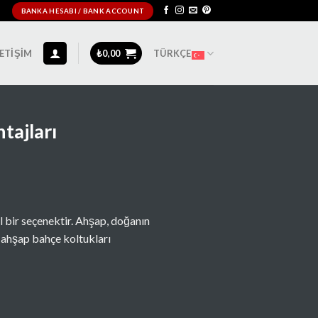
BANKA HESABI / BANK ACCOUNT
LETIŞIM
₺
0,00
TÜRKÇE
tajları
 bir seçenektir. Ahşap, doğanın
 ahşap bahçe koltukları