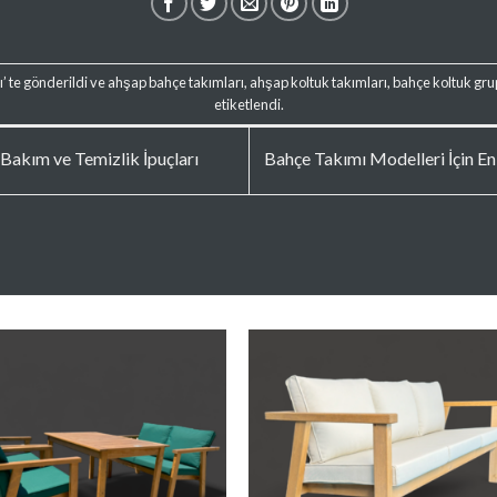
ı
’ te gönderildi ve
ahşap bahçe takımları
,
ahşap koltuk takımları
,
bahçe koltuk gru
etiketlendi.
akım ve Temizlik İpuçları
Bahçe Takımı Modelleri İçin En
Favorilere
Favoriler
Ekle
Ekle