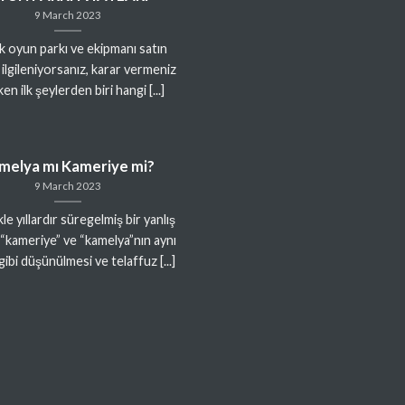
9 March 2023
 oyun parkı ve ekipmanı satın
 ilgileniyorsanız, karar vermeniz
en ilk şeylerden biri hangi [...]
melya mı Kameriye mi?
9 March 2023
le yıllardır süregelmiş bir yanlış
 “kameriye” ve “kamelya”nın aynı
gibi düşünülmesi ve telaffuz [...]