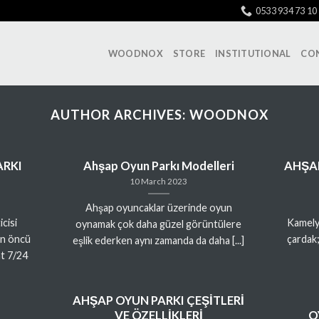
0533 934 73 10
WOODNOX
STORE
INSTITUTIONAL
CO
AUTHOR ARCHIVES:
WOODNOX
ARKI
Ahşap Oyun Parkı Modelleri
AHŞAP
10 March 2023
Ahşap oyuncaklar üzerinde oyun
cisi
Kamelya
oynamak çok daha güzel görüntülere
n öncü
çardak;
eşlik ederken aynı zamanda da daha [...]
at 7/24
AHŞAP OYUN PARKI ÇEŞİTLERİ
VE ÖZELLİKLERİ
O