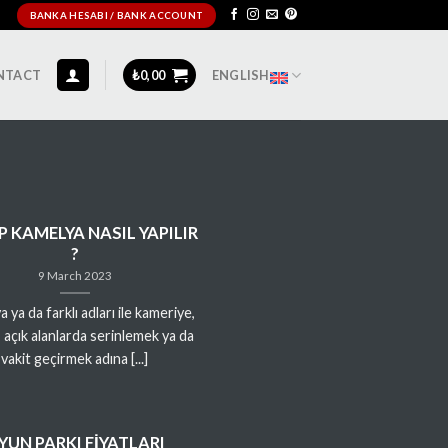
BANKA HESABI / BANK ACCOUNT
NTACT
₺
0,00
ENGLISH
 KAMELYA NASIL YAPILIR
?
9 March 2023
 ya da farklı adları ile kameriye,
 açık alanlarda serinlemek ya da
vakit geçirmek adına [...]
YUN PARKI FİYATLARI