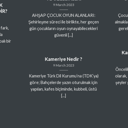
K
9 March 2023
İR?
AHŞAP ÇOCUK OYUN ALANLARI:
Çocuk
Şehirleşme süreci ile birlikte, her geçen
almakla
fark,
gün çocukların oyun oynayabilecekleri
gerek
da
güvenli [...]
alı bir
Ka
Kameriye Nedir ?
9 March 2023
Öncelik
Kameriye Türk Dil Kurumu’na (TDK’ya)
olarak,
göre; Bahçelerde yazın oturulmak için
şeyler 
yapılan, kafes biçiminde, kubbeli, üstü
[...]