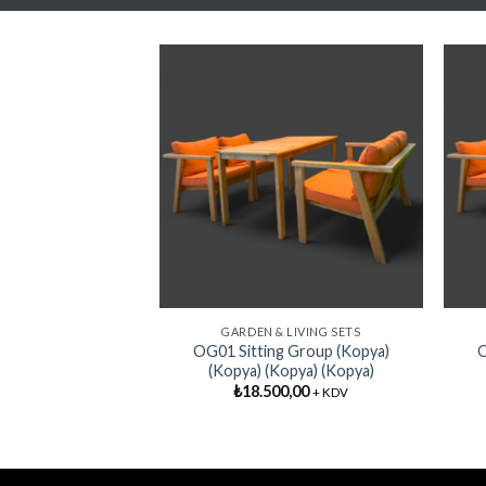
LIVING SETS
ting Group
Add My
Add My
6,00
+ KDV
Favorite
Favorite
GARDEN & LIVING SETS
OG01 Sitting Group (Kopya)
O
(Kopya) (Kopya) (Kopya)
₺
18.500,00
+ KDV