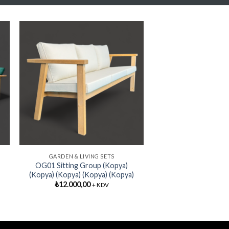
y
Add My
e
Favorite
GARDEN & LIVING SETS
OG01 Sitting Group (Kopya)
(Kopya) (Kopya) (Kopya) (Kopya)
₺
12.000,00
+ KDV