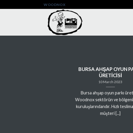
Skip
WOODNOX
to
content
BURSA AHŞAP OYUN P
ÜRETİCİSİ
10 March 2023
Bursa ahşap oyun parkı üreti
Woodnox sektörün ve bölgeni
kuruluşlarındandır. Hızlı teslim
müşteri [...]