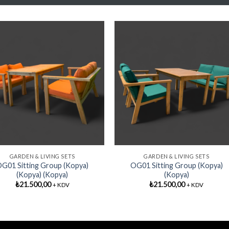
Add My
Add M
Favorite
Favorit
GARDEN & LIVING SETS
GARDEN & LIVING SETS
G01 Sitting Group (Kopya)
OG01 Sitting Group (Kopya)
(Kopya) (Kopya)
(Kopya)
₺
21.500,00
₺
21.500,00
+ KDV
+ KDV