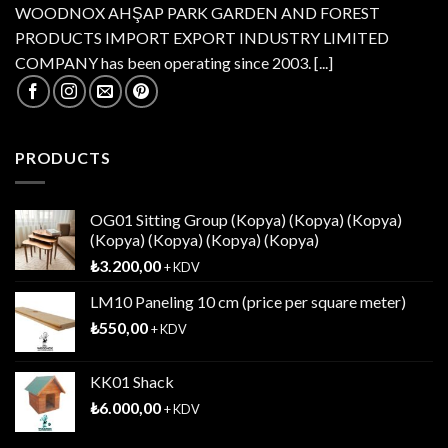
WOODNOX AHŞAP PARK GARDEN AND FOREST
PRODUCTS IMPORT EXPORT INDUSTRY LIMITED
COMPANY has been operating since 2003.
[...]
PRODUCTS
OG01 Sitting Group (Kopya) (Kopya) (Kopya)
(Kopya) (Kopya) (Kopya) (Kopya)
₺
3.200,00
+ KDV
LM10 Paneling 10 cm (price per square meter)
₺
550,00
+ KDV
KK01 Shack
₺
6.000,00
+ KDV