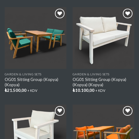
Add My
Add My
Favorite
Favorite
GARDEN & LIVING SETS
GARDEN & LIVING SETS
OG01 Sitting Group (Kopya)
OG01 Sitting Group (Kopya)
(Kopya)
(Kopya) (Kopya)
₺
21.500,00
₺
10.100,00
+ KDV
+ KDV
Add My
Add My
Favorite
Favorite