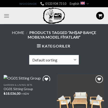
Skip
0533 934 73 10
English
WOODNOX
to
content
HOME
/
PRODUCTS TAGGED “AHŞAP BAHÇE
MOBILYA MODEL FİYATLARI”
KATEGORILER
GARDEN & LIVING SETS
OG01 Sitting Group
₺
18.036,00
+ KDV
Add My
Add My
Favorite
Favorite