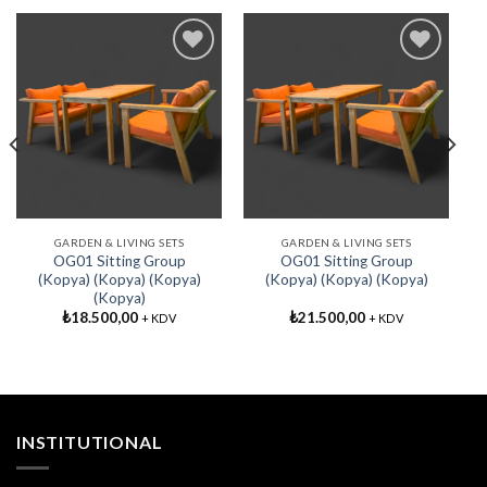
Add My
Add My
Favorite
Favorite
GARDEN & LIVING SETS
GARDEN & LIVING SETS
OG01 Sitting Group
OG01 Sitting Group
(Kopya) (Kopya) (Kopya)
(Kopya) (Kopya) (Kopya)
(Kopya)
₺
18.500,00
₺
21.500,00
+ KDV
+ KDV
INSTITUTIONAL